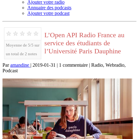
Ajouter votre radio
Annuaire des podcasts
Ajouter votre podcast
★
★
★
★
★
L’Open API Radio France au
service des étudiants de
Moyenne de 5/5 sur
l’Université Paris Dauphine
un total de 2 notes
Par
amandine
| 2019-01-31 | 1 commentaire | Radio, Webradio,
Podcast