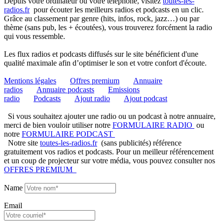
Depuis votre ordinateur ou votre téléphone, visitez
toutes-les-
radios.fr
pour écouter les meilleurs radios et podcasts en un clic.
Grâce au classement par genre (hits, infos, rock, jazz…) ou par
thème (sans pub, les + écoutées), vous trouverez forcément la radio
qui vous ressemble.
Les flux radios et podcasts diffusés sur le site bénéficient d'une
qualité maximale afin d’optimiser le son et votre confort d'écoute.
Mentions légales
Offres premium
Annuaire
radios
Annuaire podcasts
Emissions
radio
Podcasts
Ajout radio
Ajout podcast
Si vous souhaitez ajouter une radio ou un podcast à notre annuaire,
merci de bien vouloir utiliser notre
FORMULAIRE RADIO
ou
notre
FORMULAIRE PODCAST
Notre site
toutes-les-radios.fr
(sans publicités) référence
gratuitement vos radios et podcasts. Pour un meilleur référencement
et un coup de projecteur sur votre média, vous pouvez consulter nos
OFFRES PREMIUM
Name
Email