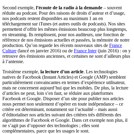
Second exemple,
l’écoute de la radio à la demande
– souvent
réduite au podcast. Pour des raisons de droits d’auteur et d’usage,
nos podcasts restent disponibles au maximum 1 an en
téléchargement sur iTunes (et autres outils de podcasts). Nos sites
permettent d’offrir les mêmes émissions beaucoup plus longtemps,
en streaming. Ils remplissent, pour nos auditeurs, une fonction de
référence de nos émissions actuelles et passées, la mémoire de notre
production. Qu’on regarde les récents nouveaux sites de
France
Culture
(lancé en janvier 2016) ou de
France Inter
(juin 2016) : on y
retrouve des émissions anciennes, et certaines ne sont d’ailleurs plus
à l’antenne.
Troisième exemple,
la lecture d’un article
. Les technologies
natives de Facebook (Instant Articles) et Google (AMP) semblent
particulièrement convaincantes en termes d’expérience utilisateur,
mais ne concernent aujourd’hui que les mobiles. De plus, la lecture
d’articles ne peut, loin s’en faut, se réduire aux plateformes
Facebook et Google. Disposer d’un site pour publier nos articles
nous permet non seulement d’opérer en toute indépendance – ce
critère est déterminant, notamment sur l’actualité – mais aussi
d’éditorialiser nos articles suivant des critères très différents des
algorithmes de Facebook et Google. Dans cet exemple non plus, il
ne s’agit pas d’opposer des technologies ; elles sont
complémentaires, parce que les usages le sont.