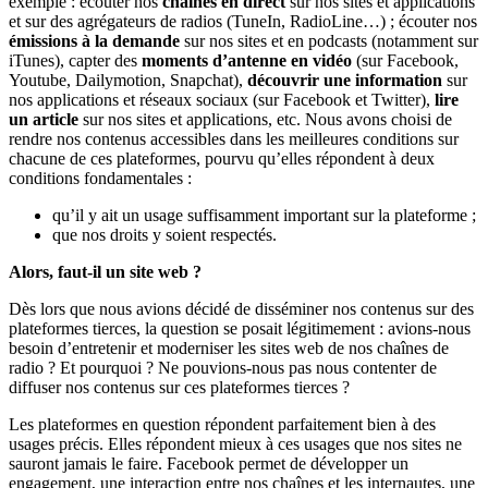
exemple : écouter nos
chaînes en direct
sur nos sites et applications
et sur des agrégateurs de radios (TuneIn, RadioLine…) ; écouter nos
émissions à la demande
sur nos sites et en podcasts (notamment sur
iTunes), capter des
moments d’antenne en vidéo
(sur Facebook,
Youtube, Dailymotion, Snapchat),
découvrir une information
sur
nos applications et réseaux sociaux (sur Facebook et Twitter),
lire
un article
sur nos sites et applications, etc. Nous avons choisi de
rendre nos contenus accessibles dans les meilleures conditions sur
chacune de ces plateformes, pourvu qu’elles répondent à deux
conditions fondamentales :
qu’il y ait un usage suffisamment important sur la plateforme ;
que nos droits y soient respectés.
Alors, faut-il un site web ?
Dès lors que nous avions décidé de disséminer nos contenus sur des
plateformes tierces, la question se posait légitimement : avions-nous
besoin d’entretenir et moderniser les sites web de nos chaînes de
radio ? Et pourquoi ? Ne pouvions-nous pas nous contenter de
diffuser nos contenus sur ces plateformes tierces ?
Les plateformes en question répondent parfaitement bien à des
usages précis. Elles répondent mieux à ces usages que nos sites ne
sauront jamais le faire. Facebook permet de développer un
engagement, une interaction entre nos chaînes et les internautes, une