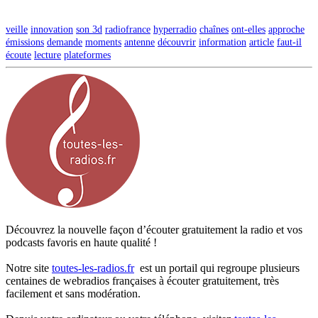
veille
innovation
son 3d
radiofrance
hyperradio
chaînes
ont-elles
approche
émissions
demande
moments
antenne
découvrir
information
article
faut-il
écoute
lecture
plateformes
Découvrez la nouvelle façon d’écouter gratuitement la radio et vos
podcasts favoris en haute qualité !
Notre site
toutes-les-radios.fr
est un portail qui regroupe plusieurs
centaines de webradios françaises à écouter gratuitement, très
facilement et sans modération.