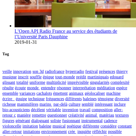
L’Open API Radio France au service des étudiants de
l’Université Paris Dauphine
2019-01-31
Tag
veille
innovation
son 3d
radiofrance
hyperradio
festival
présences
thierry
musique
inscrit
souffle
épique
tout-monde
prédit
martiniquais
edouard
glissant
totalité
uniforme
multiplicité
imprévisible
singularités
complexité
résulte
écoute
monde
entendre
résonner
interprétation
méditation
espèce
ensemble
variances
cachalots
émettent
animaux
géolocaliser
machine
écrire
équipe
technique
fréquences
différents
baleines
témoigne
diversité
richesse
mammifères
marins
par-delà
culture
semblé
intéressant
inclure
bio-acousticiens
décèlent
véritable
invention
travail
composition
aller-
retour c
manière
remettre
questionner
créativité
animal
matériau
textures
figures
générant
dialoguant
soliste
fusionnant
instrumental
cadence
violoncelle
imitation
baleine
musical
poétique
différente
considère
constant
aller-retour
imitations
environnement
crée
inquiète
réfléchir
possible