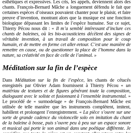
esthétiques et expressives. Les cris, les appels, deviennent alors des
chants. François-Bernard Mâche a longuement défendu le fait que
certaines espèces d’oiseaux pouvaient chanter pour le plaisir, et faire
preuve d’invention, montrant alors que la musique est une fonction
biologique dépassant les limites de l’espèce humaine. Sur ce sujet,
Thierry Pécou nous dit : «
Il m’a semblé intéressant d’inclure ces
chants de baleines, où les bio-acousticiens décèlent des signes de
véritable invention, à un travail de composition pour le coup
humain, et de mettre en forme cet aller-retour. C’est une manière de
remettre en cause, ou de questionner la place de l’homme dans la
nature, sa créativité en face de celle de l’animal. »
Méditation sur la fin de l’espèce
Dans
Méditation sur la fin de l’espèce
, les chants de cétacés
enregistrés par Olivier Adam fournissent à Thierry Pécou «
un
matériau de textures et de figures générant toute la composition,
dialoguant avec le soliste et fusionnant à l’ensemble instrumental.
»
Le procédé de « surmodelage » de François-Bernard Mâche est
utilisée de telle manière que les instruments complètent, imitent,
habillent et prolongent l’enregistrement. «
La pièce s’ouvre sur une
sorte de grande cadence du violoncelle solo en imitation du chant
de la baleine à bosse, puis s’ouvre peu à peu sur un espace sonore
et musical qui porte le son animal dans une poétique différente. Je