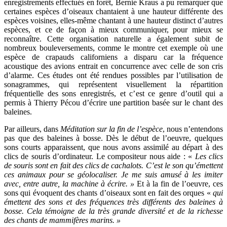
enregistrements effectués en forêt, Bernie Kraus a pu remarquer que
certaines espèces d’oiseaux chantaient à une hauteur différente des
espèces voisines, elles-même chantant à une hauteur distinct d’autres
espèces, et ce de façon à mieux communiquer, pour mieux se
reconnaître. Cette organisation naturelle a également subit de
nombreux bouleversements, comme le montre cet exemple où une
espèce de crapauds californiens a disparu car la fréquence
acoustique des avions entrait en concurrence avec celle de son cris
d’alarme. Ces études ont été rendues possibles par l’utilisation de
sonagrammes, qui représentent visuellement la répartition
fréquentielle des sons enregistrés, et c’est ce genre d’outil qui a
permis à Thierry Pécou d’écrire une partition basée sur le chant des
baleines.
Par ailleurs, dans
Méditation sur la fin de l’espèce
, nous n’entendons
pas que des baleines à bosse. Dès le début de l’oeuvre, quelques
sons courts apparaissent, que nous avons assimilé au départ à des
clics de souris d’ordinateur. Le compositeur nous aide : «
Les clics
de souris sont en fait des clics de cachalots. C’est le son qu’émettent
ces animaux pour se géolocaliser. Je me suis amusé à les imiter
avec, entre autre, la machine à écrire. »
Et à la fin de l’oeuvre, ces
sons qui évoquent des chants d’oiseaux sont en fait des orques «
qui
émettent des sons et des fréquences très différents des baleines à
bosse. Cela témoigne de la très grande diversité et de la richesse
des chants de mammifères marins. »