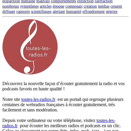
disparition
humaine
mauvais
comportements
extinction
raréfaction
nombreux
symptômes
articles
époque
composais
création
médias
cessent
diffuser
rapports
scientifiques
alertant
humanité
effondrement
négrier
Découvrez la nouvelle façon d’écouter gratuitement la radio et vos
podcasts favoris en haute qualité !
Notre site
toutes-les-radios.fr
est un portail qui regroupe plusieurs
centaines de webradios françaises à écouter gratuitement, très
facilement et sans modération.
Depuis votre ordinateur ou votre téléphone, visitez
toutes-les-
radios.fr
pour écouter les meilleurs radios et podcasts en un clic.
Grâce au classement par genre (hits, infos, rock, jazz…) ou par