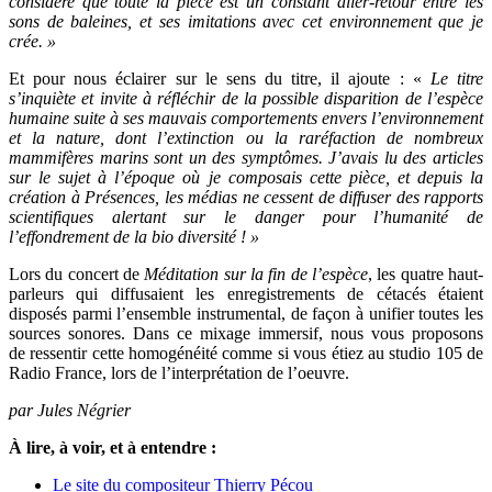
considère que toute la pièce est un constant aller-retour entre les
sons de baleines, et ses imitations avec cet environnement que je
crée. »
Et pour nous éclairer sur le sens du titre, il ajoute : «
Le titre
s’inquiète et invite à réfléchir de la possible disparition de l’espèce
humaine suite à ses mauvais comportements envers l’environnement
et la nature, dont l’extinction ou la raréfaction de nombreux
mammifères marins sont un des symptômes. J’avais lu des articles
sur le sujet à l’époque où je composais cette pièce, et depuis la
création à Présences, les médias ne cessent de diffuser des rapports
scientifiques alertant sur le danger pour l’humanité de
l’effondrement de la bio diversité ! »
Lors du concert de
Méditation sur la fin de l’espèce
, les quatre haut-
parleurs qui diffusaient les enregistrements de cétacés étaient
disposés parmi l’ensemble instrumental, de façon à unifier toutes les
sources sonores. Dans ce mixage immersif, nous vous proposons
de ressentir cette homogénéité comme si vous étiez au studio 105 de
Radio France, lors de l’interprétation de l’oeuvre.
par Jules Négrier
À lire, à voir, et à entendre :
Le site du compositeur Thierry Pécou