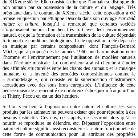
du XIXème siècle. Elle consiste à dire que l’humain se distingue du
non-humain par sa possession de la culture et du langage. Très
prégnante dans le courant du XXème siècle, cette opposition a été
remise en question par Philippe Descola dans son ouvrage
Par-delà
nature et culture
, lorsqu’il a remarqué que certaines sociétés
s’organisaient autour d’un lien très fort avec leur environnement
naturel, et que la formation et la transmission de la culture dépendait
fortement de conditions biologiques. Cette opposition a été dépassée
en musique par certains compositeurs, dont François-Bernard
Mâche, qui a proposé dès les années 1960 une harmonisation entre
l’homme et l’environnement par l’utilisation de modèles naturels
dans l’écriture musicale. Le compositeur a ainsi cherché à étudier
des affinités structurelles entre les chants des animaux et la musique
humaine, et a inventé des procédés compositionnels comme le
« surmodelage », qui consiste en la superposition d’instruments
acoustiques avec des sons bruts enregistrés. L’influence de cette
pensée musicale a rencontré de nombreux échos jusqu’à aujourd’hui
et Thierry Pécou en est un des héritiers.
Si l’on s’en tient à l’opposition entre nature et culture, les sons
produits par les animaux ne peuvent exister que pour répondre à des
besoins instinctifs. Ces cris, ces appels, ne serviront alors qu’à se
nourrir, se reproduire, se défendre, etc. Dépasser l’opposition entre
nature et culture signifie aussi reconsidérer la nature fonctionnelle de
cette forme de communication pour lui attribuer des propriétés