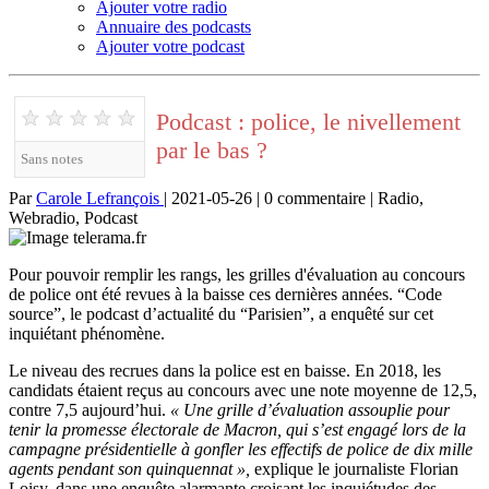
Ajouter votre radio
Annuaire des podcasts
Ajouter votre podcast
★
★
★
★
★
Podcast : police, le nivellement
par le bas ?
Sans notes
Par
Carole Lefrançois
| 2021-05-26 | 0 commentaire | Radio,
Webradio, Podcast
Pour pouvoir remplir les rangs, les grilles d'évaluation au concours
de police ont été revues à la baisse ces dernières années. “Code
source”, le podcast d’actualité du “Parisien”, a enquêté sur cet
inquiétant phénomène.
Le niveau des recrues dans la police est en baisse. En 2018, les
candidats étaient reçus au concours avec une note moyenne de 12,5,
contre 7,5 aujourd’hui.
« Une grille d’évaluation assouplie pour
tenir la promesse électorale de Macron, qui s’est engagé lors de la
campagne présidentielle à gonfler les effectifs de police de dix mille
agents pendant son quinquennat »,
explique le journaliste Florian
Loisy, dans une enquête alarmante croisant les inquiétudes des