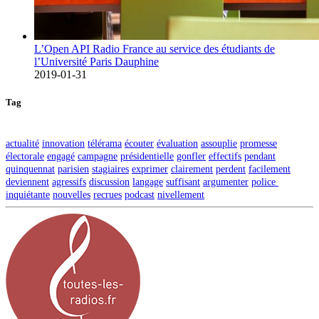
L’Open API Radio France au service des étudiants de
l’Université Paris Dauphine
2019-01-31
Tag
actualité
innovation
télérama
écouter
évaluation
assouplie
promesse
électorale
engagé
campagne
présidentielle
gonfler
effectifs
pendant
quinquennat
parisien
stagiaires
exprimer
clairement
perdent
facilement
deviennent
agressifs
discussion
langage
suffisant
argumenter
police
inquiétante
nouvelles
recrues
podcast
nivellement