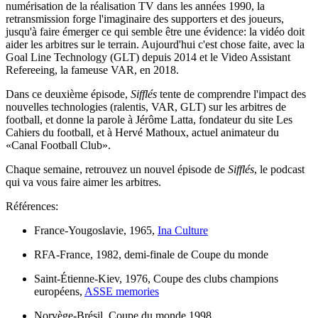
numérisation de la réalisation TV dans les années 1990, la
retransmission forge l'imaginaire des supporters et des joueurs,
jusqu'à faire émerger ce qui semble être une évidence: la vidéo doit
aider les arbitres sur le terrain. Aujourd'hui c'est chose faite, avec la
Goal Line Technology (GLT) depuis 2014 et le Video Assistant
Refereeing, la fameuse VAR, en 2018.
Dans ce deuxième épisode,
Sifflés
tente de comprendre l'impact des
nouvelles technologies (ralentis, VAR, GLT) sur les arbitres de
football, et donne la parole à Jérôme Latta, fondateur du site Les
Cahiers du football, et à Hervé Mathoux, actuel animateur du
«Canal Football Club».
Chaque semaine, retrouvez un nouvel épisode de
Sifflés
, le podcast
qui va vous faire aimer les arbitres.
Références:
France-Yougoslavie, 1965,
Ina Culture
RFA-France, 1982, demi-finale de Coupe du monde
Saint-Étienne-Kiev, 1976, Coupe des clubs champions
européens,
ASSE memories
Norvège-Brésil, Coupe du monde 1998