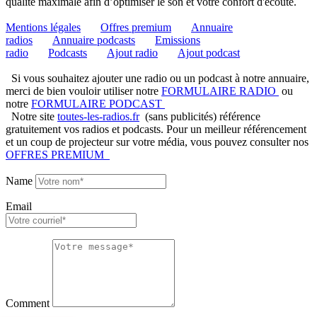
qualité maximale afin d’optimiser le son et votre confort d'écoute.
Mentions légales
Offres premium
Annuaire
radios
Annuaire podcasts
Emissions
radio
Podcasts
Ajout radio
Ajout podcast
Si vous souhaitez ajouter une radio ou un podcast à notre annuaire,
merci de bien vouloir utiliser notre
FORMULAIRE RADIO
ou
notre
FORMULAIRE PODCAST
Notre site
toutes-les-radios.fr
(sans publicités) référence
gratuitement vos radios et podcasts. Pour un meilleur référencement
et un coup de projecteur sur votre média, vous pouvez consulter nos
OFFRES PREMIUM
Name
Email
Comment