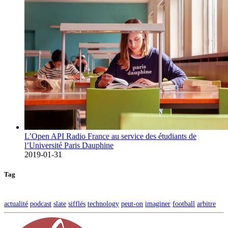
L’Open API Radio France au service des étudiants de
l’Université Paris Dauphine
2019-01-31
Tag
actualité
podcast
slate
sifflés
technology
peut-on
imaginer
football
arbitre