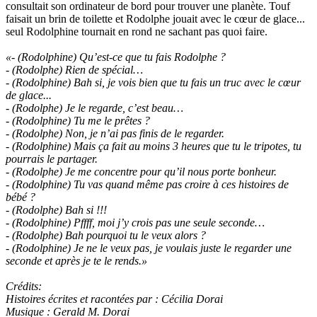
consultait son ordinateur de bord pour trouver une planète. Touf
faisait un brin de toilette et Rodolphe jouait avec le cœur de glace...
seul Rodolphine tournait en rond ne sachant pas quoi faire.
«- (Rodolphine) Qu’est-ce que tu fais Rodolphe ?
- (Rodolphe) Rien de spécial…
- (Rodolphine) Bah si, je vois bien que tu fais un truc avec le cœur
de glace...
- (Rodolphe) Je le regarde, c’est beau…
- (Rodolphine) Tu me le prêtes ?
- (Rodolphe) Non, je n’ai pas finis de le regarder.
- (Rodolphine) Mais ça fait au moins 3 heures que tu le tripotes, tu
pourrais le partager.
- (Rodolphe) Je me concentre pour qu’il nous porte bonheur.
- (Rodolphine) Tu vas quand même pas croire à ces histoires de
bébé ?
- (Rodolphe) Bah si !!!
- (Rodolphine) Pffff, moi j’y crois pas une seule seconde…
- (Rodolphe) Bah pourquoi tu le veux alors ?
- (Rodolphine) Je ne le veux pas, je voulais juste le regarder une
seconde et après je te le rends.»
Crédits:
Histoires écrites et racontées par : Cécilia Dorai
Musique : Gerald M. Dorai