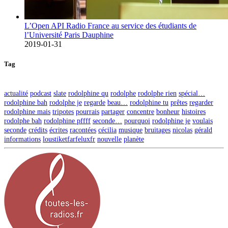
L’Open API Radio France au service des étudiants de
l’Université Paris Dauphine
2019-01-31
Tag
actualité
podcast
slate
rodolphine qu
rodolphe
rodolphe rien
spécial…
rodolphine bah
rodolphe je
regarde
beau…
rodolphine tu
prêtes
regarder
rodolphine mais
tripotes
pourrais
partager
concentre
bonheur
histoires
rodolphe bah
rodolphine pffff
seconde…
pourquoi
rodolphine je
voulais
seconde
crédits
écrites
racontées
cécilia
musique
bruitages
nicolas
gérald
informations
loustiketfarfeluxfr
nouvelle
planète