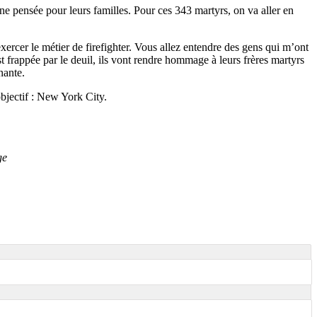
e pensée pour leurs familles. Pour ces 343 martyrs, on va aller en
rcer le métier de firefighter. Vous allez entendre des gens qui m’ont
 frappée par le deuil, ils vont rendre hommage à leurs frères martyrs
nante.
objectif : New York City.
age
http://www.patreon.com/salutlespilgrims