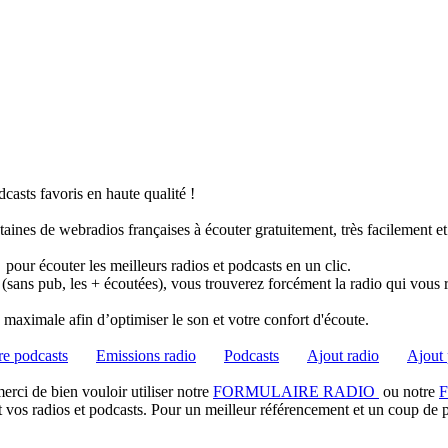
casts favoris en haute qualité !
taines de webradios françaises à écouter gratuitement, très facilement e
pour écouter les meilleurs radios et podcasts en un clic.
 (sans pub, les + écoutées), vous trouverez forcément la radio qui vous 
té maximale afin d’optimiser le son et votre confort d'écoute.
e podcasts
Emissions radio
Podcasts
Ajout radio
Ajout 
rci de bien vouloir utiliser notre
FORMULAIRE RADIO
ou notre
t vos radios et podcasts. Pour un meilleur référencement et un coup de