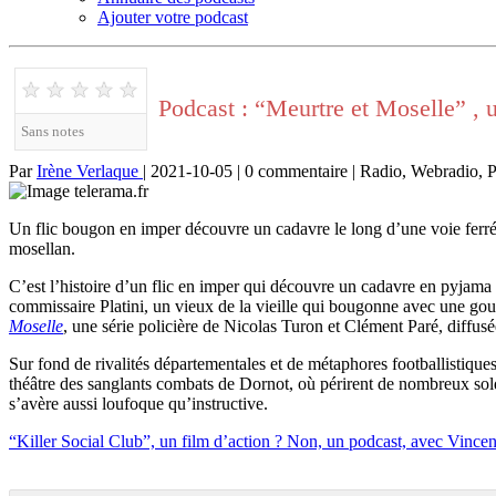
Ajouter votre podcast
★
★
★
★
★
Podcast : “Meurtre et Moselle” , 
Sans notes
Par
Irène Verlaque
| 2021-10-05 | 0 commentaire | Radio, Webradio, 
Un flic bougon en imper découvre un cadavre le long d’une voie ferré
mosellan.
C’est l’histoire d’un flic en imper qui découvre un cadavre en pyjama à
commissaire Platini, un vieux de la vieille qui bougonne avec une goua
Moselle
, une série policière de Nicolas Turon et Clément Paré, diffu
Sur fond de rivalités départementales et de métaphores footballistiques 
théâtre des sanglants combats de Dornot, où périrent de nombreux solda
s’avère aussi loufoque qu’instructive.
“Killer Social Club”, un film d’action ? Non, un podcast, avec Vince