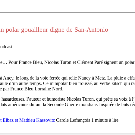
un polar gouailleur digne de San-Antonio
Podcast
e… Pour France Bleu, Nicolas Turon et Clément Paré signent un polar so
 Ancy, le long de la voie ferrée qui relie Nancy à Metz. La pluie a effa
ille d’un autre temps. Ce minipolar bien troussé, au verbe kitsch qui ra
sée par France Bleu Lorraine Nord.
hasardeuses, l’auteur et humoriste Nicolas Turon, qui prête sa voix à l’en
ts américains durant la Seconde Guerre mondiale. Inspirée de faits réel
nt Elbaz et Mathieu Kassovitz
Carole Lefrançois
1 minute à lire