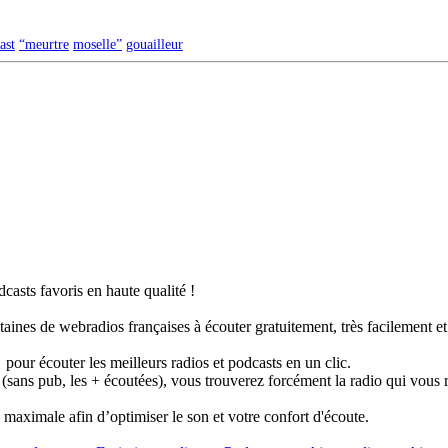
ast
“meurtre
moselle”
gouailleur
casts favoris en haute qualité !
taines de webradios françaises à écouter gratuitement, très facilement e
pour écouter les meilleurs radios et podcasts en un clic.
 (sans pub, les + écoutées), vous trouverez forcément la radio qui vous 
té maximale afin d’optimiser le son et votre confort d'écoute.