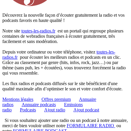
Découvrez la nouvelle façon d’écouter gratuitement la radio et vos
podcasts favoris en haute qualité !
Notre site
toutes-les-radios.fr
est un portail qui regroupe plusieurs
centaines de webradios françaises à écouter gratuitement, très
facilement et sans modération.
Depuis votre ordinateur ou votre téléphone, visitez
toutes-les-
radios.fr
pour écouter les meilleurs radios et podcasts en un clic.
Grâce au classement par genre (hits, infos, rock, jazz…) ou par
thème (sans pub, les + écoutées), vous trouverez forcément la radio
qui vous ressemble.
Les flux radios et podcasts diffusés sur le site bénéficient d'une
qualité maximale afin d’optimiser le son et votre confort d'écoute.
Mentions légales
Offres premium
Annuaire
radios
Annuaire podcasts
Emissions
radio
Podcasts
Ajout radio
Ajout podcast
Si vous souhaitez ajouter une radio ou un podcast à notre annuaire,
merci de bien vouloir utiliser notre
FORMULAIRE RADIO
ou
notre
FORMULAIRE PODCAST