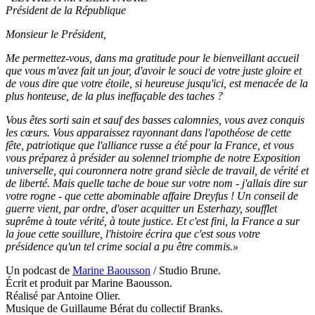
Président de la République
Monsieur le Président,
Me permettez-vous, dans ma gratitude pour le bienveillant accueil
que vous m'avez fait un jour, d'avoir le souci de votre juste gloire et
de vous dire que votre étoile, si heureuse jusqu'ici, est menacée de la
plus honteuse, de la plus ineffaçable des taches ?
Vous êtes sorti sain et sauf des basses calomnies, vous avez conquis
les cœurs. Vous apparaissez rayonnant dans l'apothéose de cette
fête, patriotique que l'alliance russe a été pour la France, et vous
vous préparez à présider au solennel triomphe de notre Exposition
universelle, qui couronnera notre grand siècle de travail, de vérité et
de liberté. Mais quelle tache de boue sur votre nom - j'allais dire sur
votre rogne - que cette abominable affaire Dreyfus ! Un conseil de
guerre vient, par ordre, d'oser acquitter un Esterhazy, soufflet
suprême à toute vérité, à toute justice. Et c'est fini, la France a sur
la joue cette souillure, l'histoire écrira que c'est sous votre
présidence qu'un tel crime social a pu être commis.»
Un podcast de
Marine Baousson
/ Studio Brune.
Écrit et produit par Marine Baousson.
Réalisé par Antoine Olier.
Musique de Guillaume Bérat du collectif Branks.