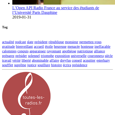
L’Open API Radio France au service des étudiants de
l’Université Paris Dauphine
2019-01-31
Tag
actualité
podcast
slate
président
république
monsieur
permettez-vous
gratitude
bienveillant
accueil
étoile
heureuse
menacée
honteuse
ineffaçable
calomnies
conquis
apparaissez
rayonnant
apothéose
patriotique
alliance
préparez
présider
solennel
triomphe
exposition
universelle
couronnera
siècle
travail
vérité
liberté
abominable
affaire
dreyfus
conseil
acquitter
esterhazy
soufflet
suprême
justice
souillure
histoire
écrira
présidence