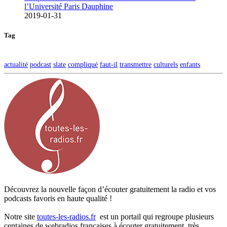
l’Université Paris Dauphine
2019-01-31
Tag
actualité
podcast
slate
compliqué
faut-il
transmettre
culturels
enfants
Découvrez la nouvelle façon d’écouter gratuitement la radio et vos
podcasts favoris en haute qualité !
Notre site
toutes-les-radios.fr
est un portail qui regroupe plusieurs
centaines de webradios françaises à écouter gratuitement, très