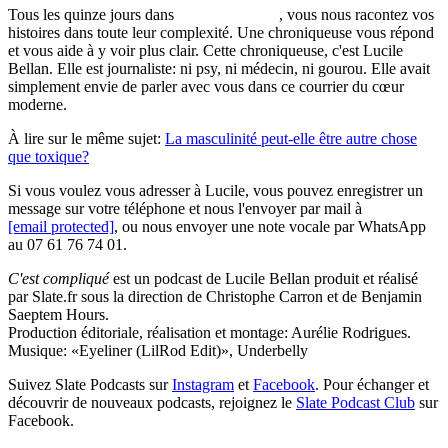
Tous les quinze jours dans
C'est compliqué
, vous nous racontez vos
histoires dans toute leur complexité. Une chroniqueuse vous répond
et vous aide à y voir plus clair. Cette chroniqueuse, c'est Lucile
Bellan. Elle est journaliste: ni psy, ni médecin, ni gourou. Elle avait
simplement envie de parler avec vous dans ce courrier du cœur
moderne.
À lire sur le même sujet:
La masculinité peut-elle être autre chose
que toxique?
Si vous voulez vous adresser à Lucile, vous pouvez enregistrer un
message sur votre téléphone et nous l'envoyer par mail à
[email protected]
, ou nous envoyer une note vocale par WhatsApp
au 07 61 76 74 01.
C'est compliqué
est un podcast de Lucile Bellan produit et réalisé
par Slate.fr sous la direction de Christophe Carron et de Benjamin
Saeptem Hours.
Production éditoriale, réalisation et montage: Aurélie Rodrigues.
Musique: «Eyeliner (LilRod Edit)», Underbelly
Suivez Slate Podcasts sur
Instagram
et
Facebook
. Pour échanger et
découvrir de nouveaux podcasts, rejoignez le
Slate Podcast Club
sur
Facebook.