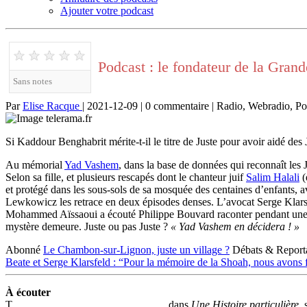
Ajouter votre podcast
★
★
★
★
★
Podcast : le fondateur de la Grand
Sans notes
Par
Elise Racque
| 2021-12-09 | 0 commentaire | Radio, Webradio, Po
Si Kaddour Benghabrit mérite-t-il le titre de Juste pour avoir aidé des
Au mémorial
Yad Vashem
, dans la base de données qui reconnaît les
Selon sa fille, et plusieurs rescapés dont le chanteur juif
Salim Halali
(
et protégé dans les sous-sols de sa mosquée des centaines d’enfants, av
Lewkowicz les retrace en deux épisodes denses. L’avocat Serge Klars
Mohammed Aïssaoui a écouté Philippe Bouvard raconter pendant une he
mystère demeure. Juste ou pas Juste ?
« Yad Vashem en décidera ! »
Abonné
Le Chambon-sur-Lignon, juste un village ?
Débats & Report
Beate et Serge Klarsfeld : “Pour la mémoire de la Shoah, nous avons f
À écouter
T
Les Justes de la mosquée de Paris,
dans
Une Histoire particulière,
s