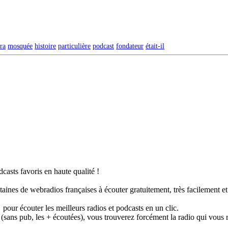
ra
mosquée
histoire
particulière
podcast
fondateur
était-il
casts favoris en haute qualité !
taines de webradios françaises à écouter gratuitement, très facilement e
pour écouter les meilleurs radios et podcasts en un clic.
 (sans pub, les + écoutées), vous trouverez forcément la radio qui vous 