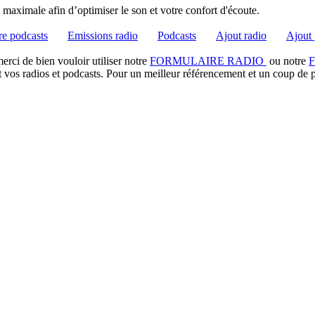
té maximale afin d’optimiser le son et votre confort d'écoute.
e podcasts
Emissions radio
Podcasts
Ajout radio
Ajout 
rci de bien vouloir utiliser notre
FORMULAIRE RADIO
ou notre
t vos radios et podcasts. Pour un meilleur référencement et un coup de