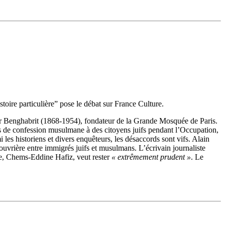
toire particulière” pose le débat sur France Culture.
dour Benghabrit (1868-1954), fondateur de la Grande Mosquée de Paris.
ons de confession musulmane à des citoyens juifs pendant l’Occupation,
les historiens et divers enquêteurs, les désaccords sont vifs. Alain
 ouvrière entre immigrés juifs et musulmans. L’écrivain journaliste
e, Chems-Eddine Hafiz, veut rester
« extrêmement prudent »
. Le