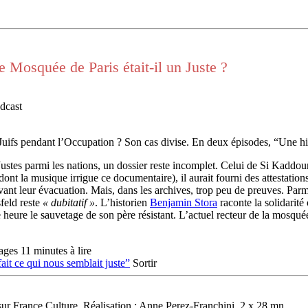
e Mosquée de Paris était-il un Juste ?
dcast
 Juifs pendant l’Occupation ? Son cas divise. En deux épisodes, “Une his
 Justes parmi les nations, un dossier reste incomplet. Celui de Si Kad
dont la musique irrigue ce documentaire), il aurait fourni des attestati
ant leur évacuation. Mais, dans les archives, trop peu de preuves. Parmi 
feld reste
« dubitatif »
. L’historien
Benjamin Stora
raconte la solidarité
ure le sauvetage de son père résistant. L’actuel recteur de la mosqué
ages
11 minutes à lire
ait ce qui nous semblait juste”
Sortir
ur France Culture. Réalisation : Anne Perez-Franchini. 2 x 28 mn.