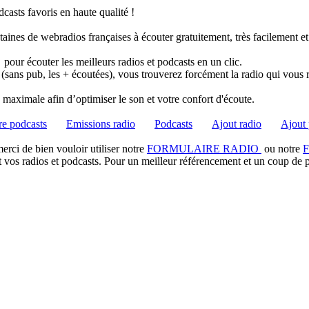
casts favoris en haute qualité !
taines de webradios françaises à écouter gratuitement, très facilement e
pour écouter les meilleurs radios et podcasts en un clic.
 (sans pub, les + écoutées), vous trouverez forcément la radio qui vous 
té maximale afin d’optimiser le son et votre confort d'écoute.
e podcasts
Emissions radio
Podcasts
Ajout radio
Ajout 
rci de bien vouloir utiliser notre
FORMULAIRE RADIO
ou notre
t vos radios et podcasts. Pour un meilleur référencement et un coup de