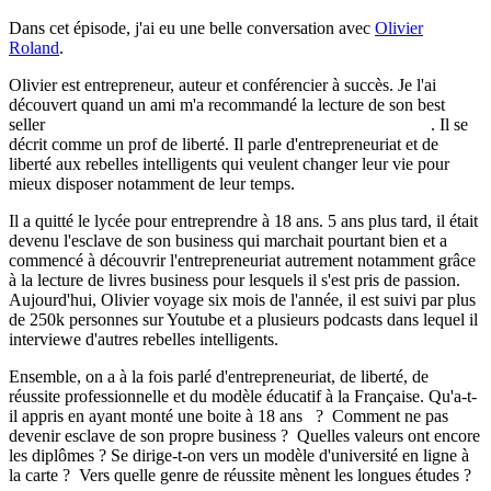
Dans cet épisode, j'ai eu une belle conversation avec
Olivier
Roland
.
Olivier est entrepreneur, auteur et conférencier à succès. Je l'ai
découvert quand un ami m'a recommandé la lecture de son best
seller
Tout le monde n'a pas la chance d'avoir râté ses études
. Il se
décrit comme un prof de liberté. Il parle d'entrepreneuriat et de
liberté aux rebelles intelligents qui veulent changer leur vie pour
mieux disposer notamment de leur temps.
Il a quitté le lycée pour entreprendre à 18 ans. 5 ans plus tard, il était
devenu l'esclave de son business qui marchait pourtant bien et a
commencé à découvrir l'entrepreneuriat autrement notamment grâce
à la lecture de livres business pour lesquels il s'est pris de passion.
Aujourd'hui, Olivier voyage six mois de l'année, il est suivi par plus
de 250k personnes sur Youtube et a plusieurs podcasts dans lequel il
interviewe d'autres rebelles intelligents.
Ensemble, on a à la fois parlé d'entrepreneuriat, de liberté, de
réussite professionnelle et du modèle éducatif à la Française. Qu'a-t-
il appris en ayant monté une boite à 18 ans ? Comment ne pas
devenir esclave de son propre business ? Quelles valeurs ont encore
les diplômes ? Se dirige-t-on vers un modèle d'université en ligne à
la carte ? Vers quelle genre de réussite mènent les longues études ?