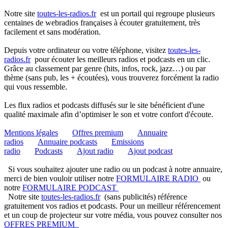
Notre site
toutes-les-radios.fr
est un portail qui regroupe plusieurs
centaines de webradios françaises à écouter gratuitement, très
facilement et sans modération.
Depuis votre ordinateur ou votre téléphone, visitez
toutes-les-
radios.fr
pour écouter les meilleurs radios et podcasts en un clic.
Grâce au classement par genre (hits, infos, rock, jazz…) ou par
thème (sans pub, les + écoutées), vous trouverez forcément la radio
qui vous ressemble.
Les flux radios et podcasts diffusés sur le site bénéficient d'une
qualité maximale afin d’optimiser le son et votre confort d'écoute.
Mentions légales
Offres premium
Annuaire
radios
Annuaire podcasts
Emissions
radio
Podcasts
Ajout radio
Ajout podcast
Si vous souhaitez ajouter une radio ou un podcast à notre annuaire,
merci de bien vouloir utiliser notre
FORMULAIRE RADIO
ou
notre
FORMULAIRE PODCAST
Notre site
toutes-les-radios.fr
(sans publicités) référence
gratuitement vos radios et podcasts. Pour un meilleur référencement
et un coup de projecteur sur votre média, vous pouvez consulter nos
OFFRES PREMIUM