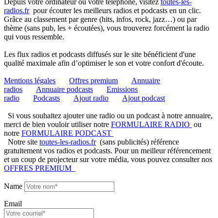
Depuis votre ordinateur ou votre téléphone, visitez
toutes-les-
radios.fr
pour écouter les meilleurs radios et podcasts en un clic.
Grâce au classement par genre (hits, infos, rock, jazz…) ou par
thème (sans pub, les + écoutées), vous trouverez forcément la radio
qui vous ressemble.
Les flux radios et podcasts diffusés sur le site bénéficient d'une
qualité maximale afin d’optimiser le son et votre confort d'écoute.
Mentions légales
Offres premium
Annuaire
radios
Annuaire podcasts
Emissions
radio
Podcasts
Ajout radio
Ajout podcast
Si vous souhaitez ajouter une radio ou un podcast à notre annuaire,
merci de bien vouloir utiliser notre
FORMULAIRE RADIO
ou
notre
FORMULAIRE PODCAST
Notre site
toutes-les-radios.fr
(sans publicités) référence
gratuitement vos radios et podcasts. Pour un meilleur référencement
et un coup de projecteur sur votre média, vous pouvez consulter nos
OFFRES PREMIUM
Name
Email