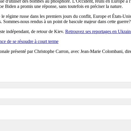
ie d'utiliser des bombes au phosphore. L'Occident, réuni en Europe à l
Joe Biden a promis une réponse, sans toutefois en préciser la nature.
re le régime russe dans les premiers jours du conflit, Europe et États-U
s. Sommes-nous rendus à un point de bascule majeur dans cette guerre?
ste indépendant, de retour de Kiev.
Retrouvez ses reportages en Ukraine
nce de se résoudre à court terme
onale présenté par Christophe Carron, avec Jean-Marie Colombani, directe