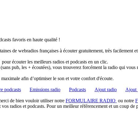
casts favoris en haute qualité !
taines de webradios françaises à écouter gratuitement, très facilement e
pour écouter les meilleurs radios et podcasts en un clic.
 (sans pub, les + écoutées), vous trouverez forcément la radio qui vous 
té maximale afin d’optimiser le son et votre confort d'écoute.
e podcasts
Emissions radio
Podcasts
Ajout radio
Ajout 
rci de bien vouloir utiliser notre
FORMULAIRE RADIO
ou notre
t vos radios et podcasts. Pour un meilleur référencement et un coup de