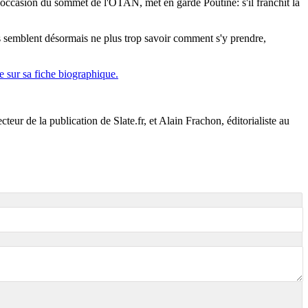
'occasion du sommet de l'OTAN, met en garde Poutine: s'il franchit la
nis semblent désormais ne plus trop savoir comment s'y prendre,
 sur sa fiche biographique.
ur de la publication de Slate.fr, et Alain Frachon, éditorialiste au