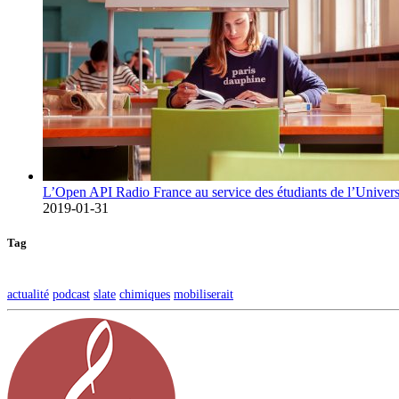
L’Open API Radio France au service des étudiants de l’Univers
2019-01-31
Tag
actualité
podcast
slate
chimiques
mobiliserait