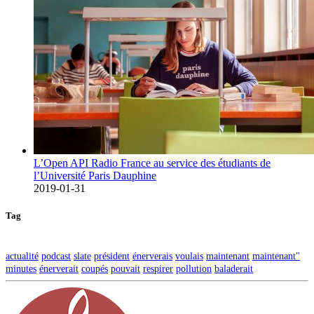
L’Open API Radio France au service des étudiants de
l’Université Paris Dauphine
2019-01-31
Tag
actualité
podcast
slate
président
énerverais
voulais
maintenant
maintenant"
minutes
énerverait
coupés
pouvait
respirer
pollution
baladerait