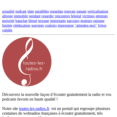
actualité
podcast
slate
parallèles
regardais
pouvais
passais
verticalisation
allonge
immobile
pendant
regarder
rencontres
hôpital
victimes
attentats
majorité
bataclan
blessé
terrasse
importants
parcours
moteurs
puisque
limitée
rééducation
souviens
couloirs
impression
"attendez-moi"
frères
validés
Découvrez la nouvelle façon d’écouter gratuitement la radio et vos
podcasts favoris en haute qualité !
Notre site
toutes-les-radios.fr
est un portail qui regroupe plusieurs
centaines de webradios françaises à écouter gratuitement, très