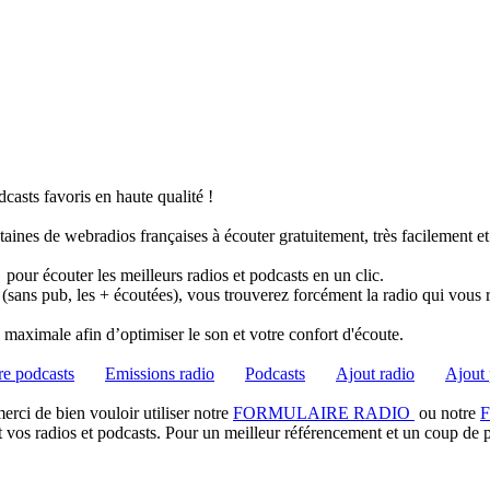
casts favoris en haute qualité !
taines de webradios françaises à écouter gratuitement, très facilement e
pour écouter les meilleurs radios et podcasts en un clic.
 (sans pub, les + écoutées), vous trouverez forcément la radio qui vous 
té maximale afin d’optimiser le son et votre confort d'écoute.
e podcasts
Emissions radio
Podcasts
Ajout radio
Ajout 
rci de bien vouloir utiliser notre
FORMULAIRE RADIO
ou notre
t vos radios et podcasts. Pour un meilleur référencement et un coup de