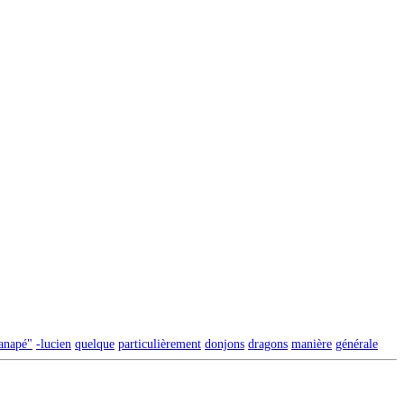
anapé"
-lucien
quelque
particulièrement
donjons
dragons
manière
générale