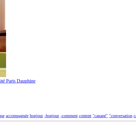
ité Paris Dauphine
que
accompagnée
bonjour
-bonjour
-comment
content
"canapé"
"conversation
c