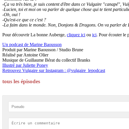
-Ça va très bien, je suis content d'être dans ce Vulgaire "canapé", V
-Lucien, toi et moi on va parler de quelque chose qui te tient particul
-Oh, oui !
-Qu'est-ce que ce c'est ?
-La faim dans le monde. Non, Donjons & Dragons. On va parler de D
Pour découvrir La bonne Auberge,
cliquez ici
ou
ici
. Pour écouter le 
Un podcast de Marine Baousson
Produit par Marine Baousson / Studio Brune
Réalisé par Antoine Olier
Musique de Guillaume Bérat du collectif Branks
Illustré par Juliette Poney
Retrouvez Vulgaire sur Instagram : @vulgaire_lepodcast
tous les épisodes