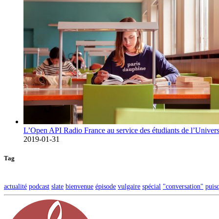
L’Open API Radio France au service des étudiants de l’Univers
2019-01-31
Tag
actualité
podcast
slate
bienvenue
épisode
vulgaire
spécial
"conversation"
puis