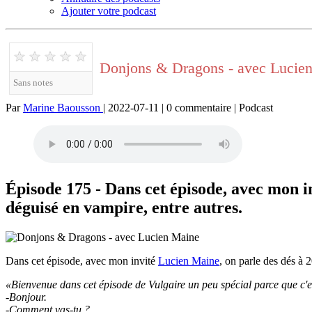
Ajouter votre podcast
★
★
★
★
★
Donjons & Dragons - avec Lucie
Sans notes
Par
Marine Baousson
| 2022-07-11 | 0 commentaire | Podcast
Épisode 175 - Dans cet épisode, avec mon inv
déguisé en vampire, entre autres.
Dans cet épisode, avec mon invité
Lucien Maine
, on parle des dés à 2
«Bienvenue dans cet épisode de Vulgaire un peu spécial parce que c'e
-Bonjour.
-Comment vas-tu ?