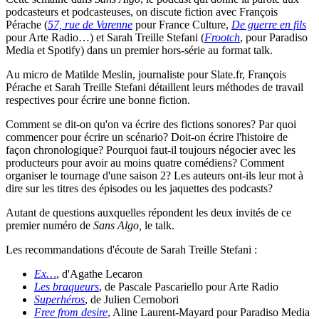
podcasteurs et podcasteuses, on discute fiction avec François
Pérache (
57, rue de Varenne
pour France Culture,
De guerre en fils
pour Arte Radio…) et Sarah Treille Stefani (
Frootch
, pour Paradiso
Media et Spotify) dans un premier hors-série au format talk.
Au micro de Matilde Meslin, journaliste pour Slate.fr, François
Pérache et Sarah Treille Stefani détaillent leurs méthodes de travail
respectives pour écrire une bonne fiction.
Comment se dit-on qu'on va écrire des fictions sonores? Par quoi
commencer pour écrire un scénario? Doit-on écrire l'histoire de
façon chronologique? Pourquoi faut-il toujours négocier avec les
producteurs pour avoir au moins quatre comédiens? Comment
organiser le tournage d'une saison 2? Les auteurs ont-ils leur mot à
dire sur les titres des épisodes ou les jaquettes des podcasts?
Autant de questions auxquelles répondent les deux invités de ce
premier numéro de
Sans Algo,
le talk.
Les recommandations d'écoute de Sarah Treille Stefani :
Ex…
, d'Agathe Lecaron
Les braqueurs
, de Pascale Pascariello pour Arte Radio
Superhéros
, de Julien Cernobori
Free from desire
, Aline Laurent-Mayard pour Paradiso Media