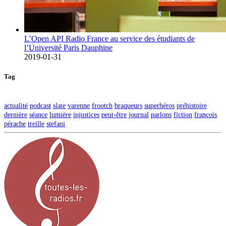
L’Open API Radio France au service des étudiants de
l’Université Paris Dauphine
2019-01-31
Tag
actualité
podcast
slate
varenne
frootch
braqueurs
superhéros
préhistoire
dernière
séance
lumière
injustices
peut-être
journal
parlons
fiction
françois
pérache
treille
stefani