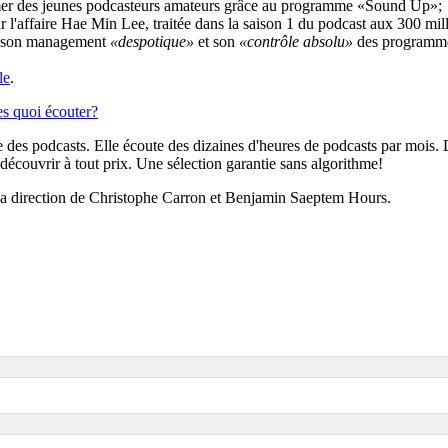
rmer des jeunes podcasteurs amateurs grâce au programme «Sound Up»;
 l'affaire Hae Min Lee, traitée dans la saison 1 du podcast aux 300 mill
our son management
«despotique»
et son
«contrôle absolu»
des programme
le
.
es quoi écouter?
te des podcasts. Elle écoute des dizaines d'heures de podcasts par mois
écouvrir à tout prix. Une sélection garantie sans algorithme!
s la direction de Christophe Carron et Benjamin Saeptem Hours.