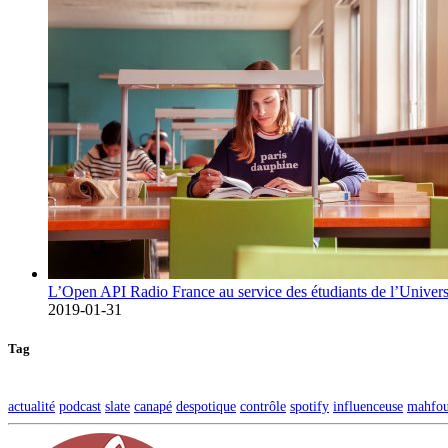
L’Open API Radio France au service des étudiants de l’Univers
2019-01-31
Tag
actualité
podcast
slate
canapé
despotique
contrôle
spotify
influenceuse
mahfo