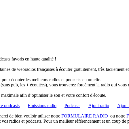
casts favoris en haute qualité !
taines de webradios françaises à écouter gratuitement, très facilement e
pour écouter les meilleurs radios et podcasts en un clic.
 (sans pub, les + écoutées), vous trouverez forcément la radio qui vous 
té maximale afin d’optimiser le son et votre confort d'écoute.
e podcasts
Emissions radio
Podcasts
Ajout radio
Ajout 
rci de bien vouloir utiliser notre
FORMULAIRE RADIO
ou notre
t vos radios et podcasts. Pour un meilleur référencement et un coup de