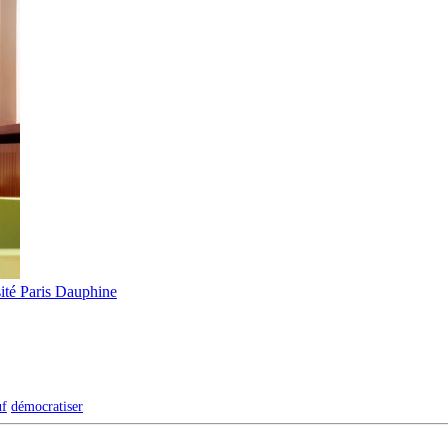
ité Paris Dauphine
uf
démocratiser