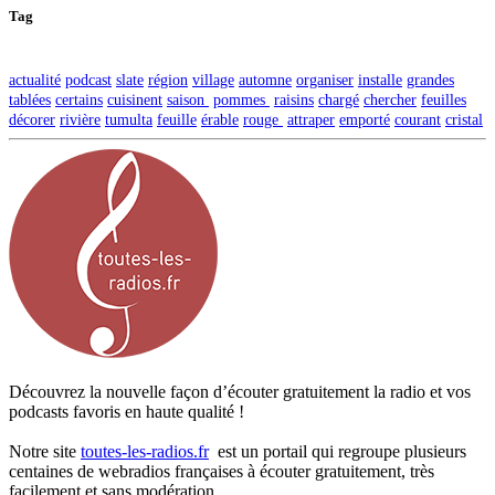
Tag
actualité
podcast
slate
région
village
automne
organiser
installe
grandes
tablées
certains
cuisinent
saison
pommes
raisins
chargé
chercher
feuilles
décorer
rivière
tumulta
feuille
érable
rouge
attraper
emporté
courant
cristal
Découvrez la nouvelle façon d’écouter gratuitement la radio et vos
podcasts favoris en haute qualité !
Notre site
toutes-les-radios.fr
est un portail qui regroupe plusieurs
centaines de webradios françaises à écouter gratuitement, très
facilement et sans modération.