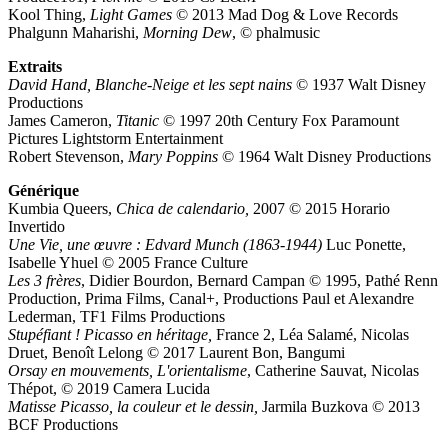
Kool Thing,
Light Games
© 2013 Mad Dog & Love Records
Phalgunn Maharishi,
Morning Dew
, © phalmusic
Extraits
David Hand, Blanche-Neige
et les sept nains
© 1937 Walt Disney
Productions
James Cameron,
Titanic
© 1997 20th Century Fox Paramount
Pictures Lightstorm Entertainment
Robert Stevenson,
Mary Poppins
© 1964 Walt Disney Productions
Générique
Kumbia Queers,
Chica de calendario,
2007 © 2015 Horario
Invertido
Une Vie, une œuvre : Edvard Munch (1863-1944)
Luc Ponette,
Isabelle Yhuel © 2005 France Culture
Les 3 frères
, Didier Bourdon, Bernard Campan © 1995, Pathé Renn
Production, Prima Films, Canal+, Productions Paul et Alexandre
Lederman, TF1 Films Productions
Stupéfiant ! Picasso en héritage,
France 2, Léa Salamé, Nicolas
Druet, Benoît Lelong © 2017 Laurent Bon, Bangumi
Orsay en mouvements, L'orientalisme
, Catherine Sauvat, Nicolas
Thépot, © 2019 Camera Lucida
Matisse Picasso, la couleur et le dessin,
Jarmila Buzkova © 2013
BCF Productions