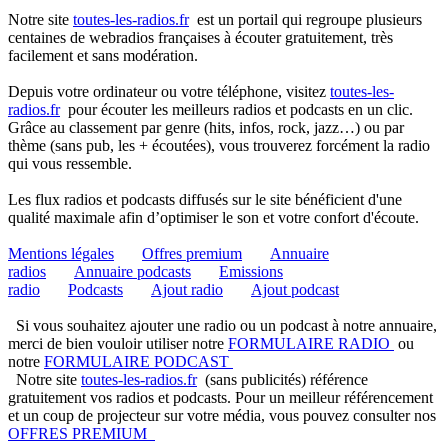
Notre site
toutes-les-radios.fr
est un portail qui regroupe plusieurs
centaines de webradios françaises à écouter gratuitement, très
facilement et sans modération.
Depuis votre ordinateur ou votre téléphone, visitez
toutes-les-
radios.fr
pour écouter les meilleurs radios et podcasts en un clic.
Grâce au classement par genre (hits, infos, rock, jazz…) ou par
thème (sans pub, les + écoutées), vous trouverez forcément la radio
qui vous ressemble.
Les flux radios et podcasts diffusés sur le site bénéficient d'une
qualité maximale afin d’optimiser le son et votre confort d'écoute.
Mentions légales
Offres premium
Annuaire
radios
Annuaire podcasts
Emissions
radio
Podcasts
Ajout radio
Ajout podcast
Si vous souhaitez ajouter une radio ou un podcast à notre annuaire,
merci de bien vouloir utiliser notre
FORMULAIRE RADIO
ou
notre
FORMULAIRE PODCAST
Notre site
toutes-les-radios.fr
(sans publicités) référence
gratuitement vos radios et podcasts. Pour un meilleur référencement
et un coup de projecteur sur votre média, vous pouvez consulter nos
OFFRES PREMIUM