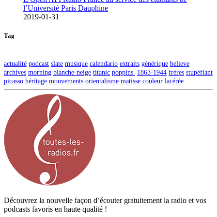
l’Université Paris Dauphine
2019-01-31
Tag
actualité
podcast
slate
musique
calendario
extraits
générique
believe
archives
morning
blanche-neige
titanic
poppins
1863-1944
frères
stupéfiant
picasso
héritage
mouvements
orientalisme
matisse
couleur
lacérée
Découvrez la nouvelle façon d’écouter gratuitement la radio et vos
podcasts favoris en haute qualité !