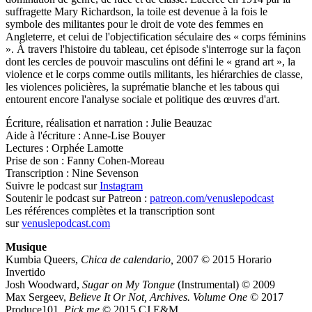
suffragette Mary Richardson, la toile est devenue à la fois le
symbole des militantes pour le droit de vote des femmes en
Angleterre, et celui de l'objectification séculaire des « corps féminins
». À travers l'histoire du tableau, cet épisode s'interroge sur la façon
dont les cercles de pouvoir masculins ont défini le « grand art », la
violence et le corps comme outils militants, les hiérarchies de classe,
les violences policières, la suprématie blanche et les tabous qui
entourent encore l'analyse sociale et politique des œuvres d'art.
Écriture, réalisation et narration : Julie Beauzac
Aide à l'écriture : Anne-Lise Bouyer
Lectures : Orphée Lamotte
Prise de son : Fanny Cohen-Moreau
Transcription : Nine Sevenson
Suivre le podcast sur
Instagram
Soutenir le podcast sur Patreon :
patreon.com/venuslepodcast
Les références complètes et la transcription sont
sur
venuslepodcast.com
Musique
Kumbia Queers,
Chica de calendario,
2007 © 2015 Horario
Invertido
Josh Woodward,
Sugar on My Tongue
(Instrumental) © 2009
Max Sergeev,
Believe It Or Not, Archives. Volume One
© 2017
Produce101,
Pick me
© 2015 CJ E&M