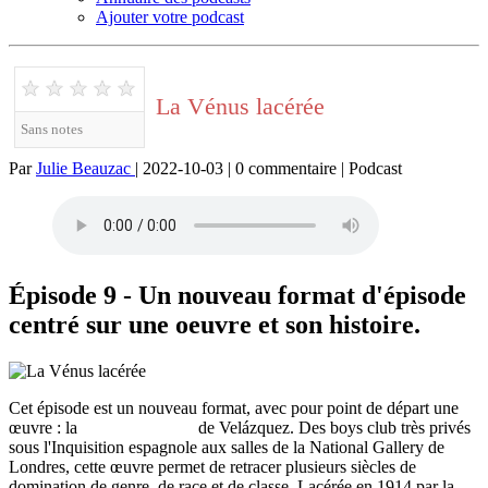
Ajouter votre podcast
★
★
★
★
★
La Vénus lacérée
Sans notes
Par
Julie Beauzac
| 2022-10-03 | 0 commentaire | Podcast
Épisode 9 - Un nouveau format d'épisode
centré sur une oeuvre et son histoire.
Cet épisode est un nouveau format, avec pour point de départ une
œuvre : la
Vénus au Miroir
de Velázquez. Des boys club très privés
sous l'Inquisition espagnole aux salles de la National Gallery de
Londres, cette œuvre permet de retracer plusieurs siècles de
domination de genre, de race et de classe. Lacérée en 1914 par la