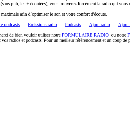
 (sans pub, les + écoutées), vous trouverez forcément la radio qui vous 
té maximale afin d’optimiser le son et votre confort d'écoute.
e podcasts
Emissions radio
Podcasts
Ajout radio
Ajout 
rci de bien vouloir utiliser notre
FORMULAIRE RADIO
ou notre
t vos radios et podcasts. Pour un meilleur référencement et un coup de