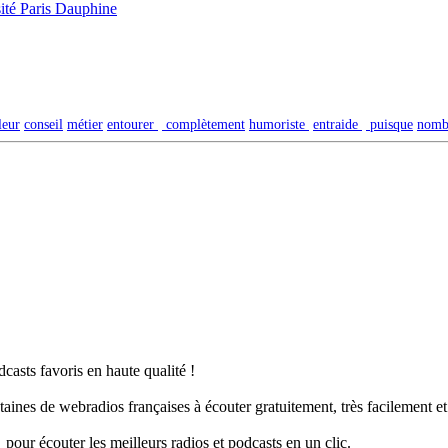
ité Paris Dauphine
leur
conseil
métier
entourer
complètement
humoriste
entraide
puisque
nomb
casts favoris en haute qualité !
taines de webradios françaises à écouter gratuitement, très facilement e
pour écouter les meilleurs radios et podcasts en un clic.