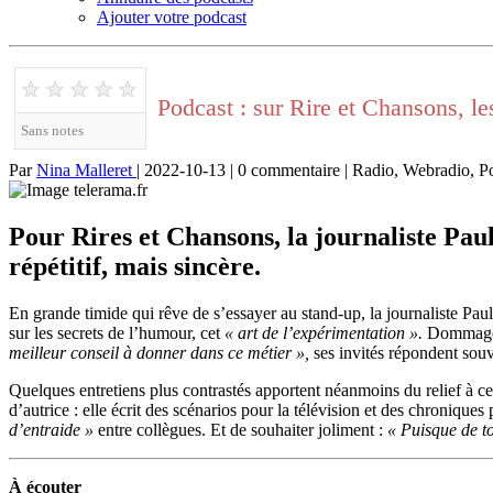
Ajouter votre podcast
★
★
★
★
★
Podcast : sur Rire et Chansons, le
Sans notes
Par
Nina Malleret
| 2022-10-13 | 0 commentaire | Radio, Webradio, P
Pour Rires et Chansons, la journaliste Pau
répétitif, mais sincère.
En grande timide qui rêve de s’essayer au stand-up, la journaliste Pau
sur les secrets de l’humour, cet
«
art de l’expérimentation
».
Dommage qu
meilleur conseil à donner dans ce métier
»,
ses invités répondent souv
Quelques entretiens plus contrastés apportent néanmoins du relief à c
d’autrice : elle écrit des scénarios pour la télévision et des chronique
d’entraide »
entre collègues. Et de souhaiter joliment :
« Puisque de to
À écouter