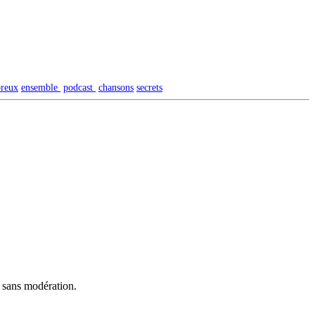
reux
ensemble
podcast
chansons
secrets
t sans modération.