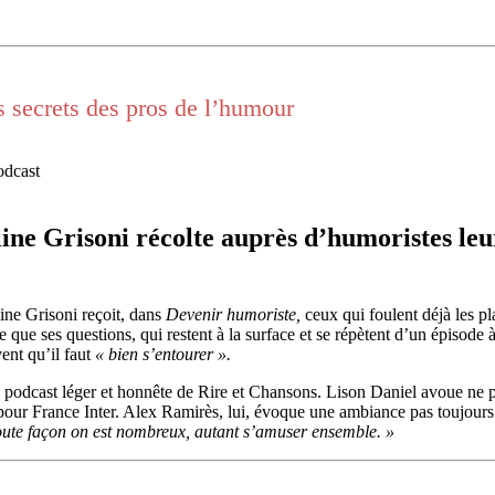
s secrets des pros de l’humour
odcast
line Grisoni récolte auprès d’humoristes leu
line Grisoni reçoit, dans
Devenir humoriste,
ceux qui foulent déjà les pl
e ses questions, qui restent à la surface et se répètent d’un épisode à 
ent qu’il faut
« bien s’entourer ».
e podcast léger et honnête de Rire et Chansons. Lison Daniel avoue ne p
s pour France Inter. Alex Ramirès, lui, évoque une ambiance pas toujours 
ute façon on est nombreux, autant s’amuser ensemble. »