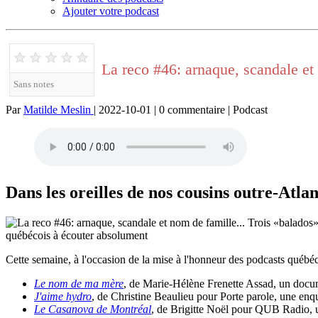
Ajouter votre podcast
★
★
★
★
★
La reco #46: arnaque, scandale et
Sans notes
Par
Matilde Meslin
| 2022-10-01 | 0 commentaire | Podcast
Dans les oreilles de nos cousins outre-Atlan
Cette semaine, à l'occasion de la mise à l'honneur des podcasts québéc
Le nom de ma mère
, de Marie-Hélène Frenette Assad, un docum
J'aime hydro
, de Christine Beaulieu pour Porte parole, une enq
Le Casanova de Montréal
, de Brigitte Noël pour QUB Radio, u