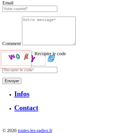
Email
Comment
Recopier le code
Envoyer
Infos
Contact
©
2026
toutes-les-radios.fr