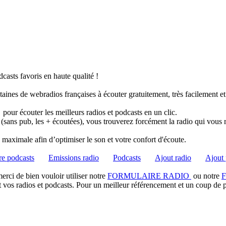
casts favoris en haute qualité !
taines de webradios françaises à écouter gratuitement, très facilement e
pour écouter les meilleurs radios et podcasts en un clic.
 (sans pub, les + écoutées), vous trouverez forcément la radio qui vous 
té maximale afin d’optimiser le son et votre confort d'écoute.
e podcasts
Emissions radio
Podcasts
Ajout radio
Ajout 
rci de bien vouloir utiliser notre
FORMULAIRE RADIO
ou notre
t vos radios et podcasts. Pour un meilleur référencement et un coup de