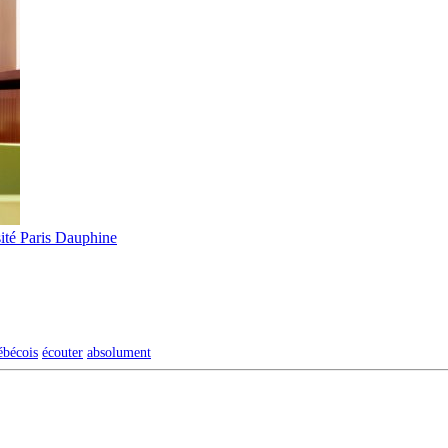
ité Paris Dauphine
ébécois
écouter
absolument