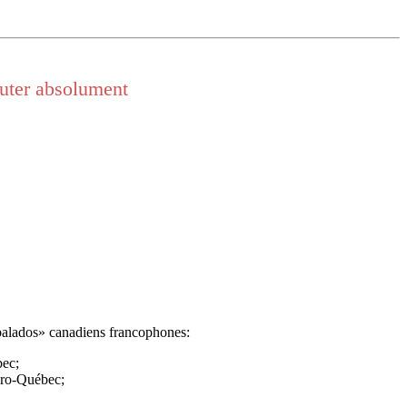
outer absolument
alados» canadiens francophones:
bec;
ydro-Québec;