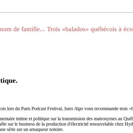
 nom de famille... Trois «balados» québécois à éc
tique.
ois lors du Paris Podcast Festival,
Sans Algo
vous recommande trois «b
entaire intime et politique sur la transmission des matronymes au Qué
uête sur le business de la production d'électricité renouvelable chez H
ne série sur un arnaqueur notoire.