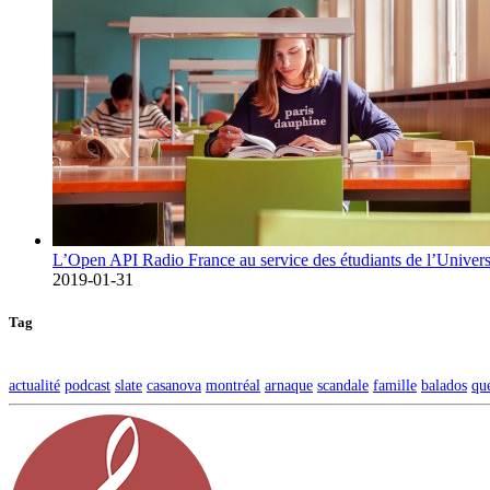
L’Open API Radio France au service des étudiants de l’Univers
2019-01-31
Tag
actualité
podcast
slate
casanova
montréal
arnaque
scandale
famille
balados
qu