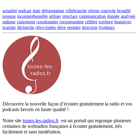
actualité
podcast
slate
déforestateur
villebranche
région
courvole
brouillé
presque
incompréhensible
utiliser
interface
communication
donnée
analysée
indique
clairement
coordonnées
correspondent
célèbre
icerberg
beaugivre
écarlate
déclenche
rétro-fusées
élève
prendre
direction
froideurs
Découvrez la nouvelle façon d’écouter gratuitement la radio et vos
podcasts favoris en haute qualité !
Notre site
toutes-les-radios.fr
est un portail qui regroupe plusieurs
centaines de webradios françaises à écouter gratuitement, très
facilement et sans modération.