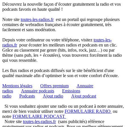
Découvrez la nouvelle façon d’écouter gratuitement la radio et vos
podcasts favoris en haute qualité !
Notre site
toutes-les-radios.fr
est un portail qui regroupe plusieurs
centaines de webradios françaises à écouter gratuitement, très
facilement et sans modération.
Depuis votre ordinateur ou votre téléphone, visitez
toutes-les-
radios.fr
pour écouter les meilleurs radios et podcasts en un clic.
Grâce au classement par genre (hits, infos, rock, jazz…) ou par
thème (sans pub, les + écoutées), vous trouverez forcément la radio
qui vous ressemble.
Les flux radios et podcasts diffusés sur le site bénéficient d'une
qualité maximale afin d’optimiser le son et votre confort d'écoute.
Mentions légales
Offres premium
Annuaire
radios
Annuaire podcasts
Emissions
radio
Podcasts
Ajout radio
Ajout podcast
Si vous souhaitez ajouter une radio ou un podcast à notre annuaire,
merci de bien vouloir utiliser notre
FORMULAIRE RADIO
ou
notre
FORMULAIRE PODCAST
Notre site
toutes-les-radios.fr
(sans publicités) référence
gratuitement vos radios et podcasts. Pour un meilleur référencement