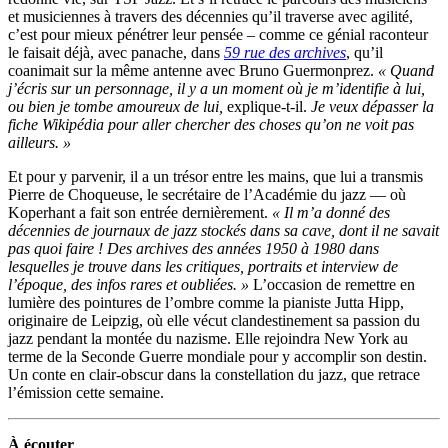
et musiciennes à travers des décennies qu’il traverse avec agilité,
c’est pour mieux pénétrer leur pensée – comme ce génial raconteur
le faisait déjà, avec panache, dans
59 rue des archives
, qu’il
coanimait sur la même antenne avec Bruno Guermonprez.
« Quand
j’écris sur un personnage, il y a un moment où je m’identifie à lui,
ou bien je tombe amoureux de lui,
explique-t-il.
Je veux dépasser la
fiche Wikipédia pour aller chercher des choses qu’on ne voit pas
ailleurs. »
Et pour y parvenir, il a un trésor entre les mains, que lui a transmis
Pierre de Choqueuse, le secrétaire de l’Académie du jazz — où
Koperhant a fait son entrée dernièrement.
« Il m’a donné des
décennies de journaux de jazz stockés dans sa cave, dont il ne savait
pas quoi faire ! Des archives des années 1950 à 1980 dans
lesquelles je trouve dans les critiques, portraits et interview de
l’époque, des infos rares et oubliées. »
L’occasion de remettre en
lumière des pointures de l’ombre comme la pianiste Jutta Hipp,
originaire de Leipzig, où elle vécut clandestinement sa passion du
jazz pendant la montée du nazisme. Elle rejoindra New York au
terme de la Seconde Guerre mondiale pour y accomplir son destin.
Un conte en clair-obscur dans la constellation du jazz, que retrace
l’émission cette semaine.
À écouter