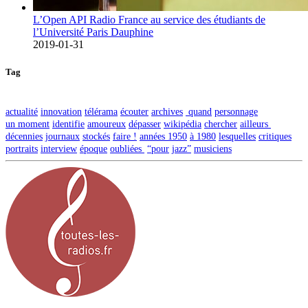
L’Open API Radio France au service des étudiants de
l’Université Paris Dauphine
2019-01-31
Tag
actualité
innovation
télérama
écouter
archives
quand
personnage
un moment
identifie
amoureux
dépasser
wikipédia
chercher
ailleurs
décennies
journaux
stockés
faire !
années 1950
à 1980
lesquelles
critiques
portraits
interview
époque
oubliées
“pour
jazz”
musiciens