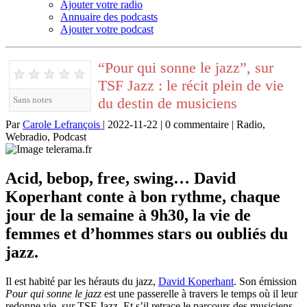
Ajouter votre radio
Annuaire des podcasts
Ajouter votre podcast
“Pour qui sonne le jazz”, sur
★
★
★
★
★
TSF Jazz : le récit plein de vie
du destin de musiciens
Sans notes
Par
Carole Lefrançois
| 2022-11-22 | 0 commentaire | Radio,
Webradio, Podcast
Acid, bebop, free, swing… David
Koperhant conte à bon rythme, chaque
jour de la semaine à 9h30, la vie de
femmes et d’hommes stars ou oubliés du
jazz.
Il est habité par les hérauts du jazz,
David Koperhant
. Son émission
Pour qui sonne le jazz
est une passerelle à travers le temps où il leur
redonne vie, sur TSF Jazz. Et s’il retrace le parcours des musiciens