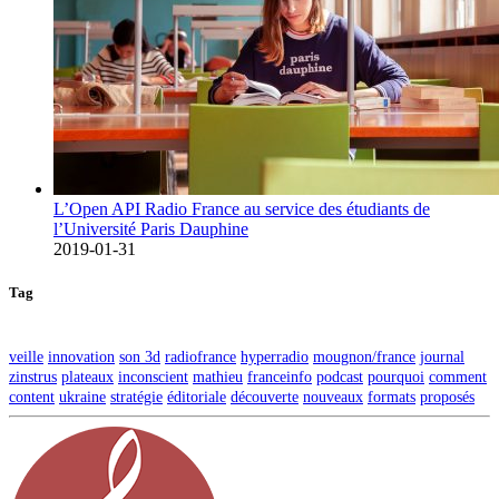
L’Open API Radio France au service des étudiants de
l’Université Paris Dauphine
2019-01-31
Tag
veille
innovation
son 3d
radiofrance
hyperradio
mougnon/france
journal
zinstrus
plateaux
inconscient
mathieu
franceinfo
podcast
pourquoi
comment
content
ukraine
stratégie
éditoriale
découverte
nouveaux
formats
proposés