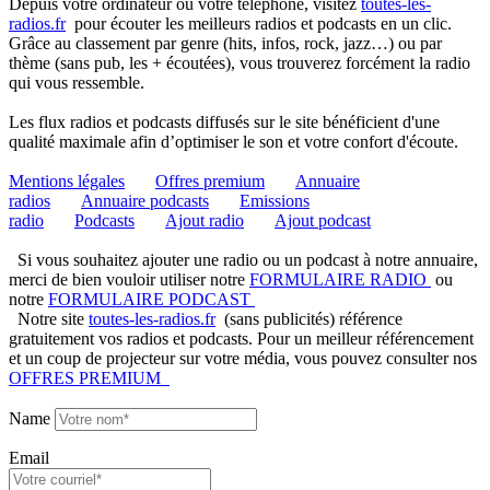
Depuis votre ordinateur ou votre téléphone, visitez
toutes-les-
radios.fr
pour écouter les meilleurs radios et podcasts en un clic.
Grâce au classement par genre (hits, infos, rock, jazz…) ou par
thème (sans pub, les + écoutées), vous trouverez forcément la radio
qui vous ressemble.
Les flux radios et podcasts diffusés sur le site bénéficient d'une
qualité maximale afin d’optimiser le son et votre confort d'écoute.
Mentions légales
Offres premium
Annuaire
radios
Annuaire podcasts
Emissions
radio
Podcasts
Ajout radio
Ajout podcast
Si vous souhaitez ajouter une radio ou un podcast à notre annuaire,
merci de bien vouloir utiliser notre
FORMULAIRE RADIO
ou
notre
FORMULAIRE PODCAST
Notre site
toutes-les-radios.fr
(sans publicités) référence
gratuitement vos radios et podcasts. Pour un meilleur référencement
et un coup de projecteur sur votre média, vous pouvez consulter nos
OFFRES PREMIUM
Name
Email