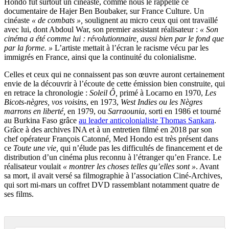
Hondo fut surtout un cinéaste, comme nous le rappelle ce
documentaire de Hajer Ben Boubaker, sur France Culture. Un
cinéaste
« de combats »,
soulignent au micro ceux qui ont travaillé
avec lui, dont Abdoul War, son premier assistant réalisateur :
« Son
cinéma a été comme lui : révolutionnaire, aussi bien par le fond que
par la forme. »
L’artiste mettait à l’écran le racisme vécu par les
immigrés en France, ainsi que la continuité du colonialisme.
Celles et ceux qui ne connaissent pas son œuvre auront certainement
envie de la découvrir à l’écoute de cette émission bien construite, qui
en retrace la chronologie :
Soleil Ô,
primé à Locarno en 1970,
Les
Bicots-nègres, vos voisins
, en 1973,
West Indies ou les Nègres
marrons en liberté,
en 1979, ou
Sarraounia
, sorti en 1986 et tourné
au Burkina Faso grâce
au leader anticolonialiste Thomas Sankara
.
Grâce à des archives INA et à un entretien filmé en 2018 par son
chef opérateur François Catonné, Med Hondo est très présent dans
ce
Toute une vie,
qui n’élude pas les difficultés de financement et de
distribution d’un cinéma plus reconnu à l’étranger qu’en France. Le
réalisateur voulait
« montrer les choses telles qu’elles sont »
. Avant
sa mort, il avait versé sa filmographie à l’association Ciné-Archives,
qui sort mi-mars un coffret DVD rassemblant notamment quatre de
ses films.