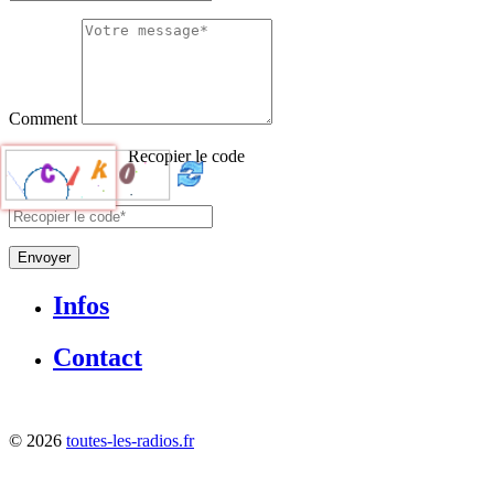
Comment
Recopier le code
Envoyer
Infos
Contact
©
2026
toutes-les-radios.fr