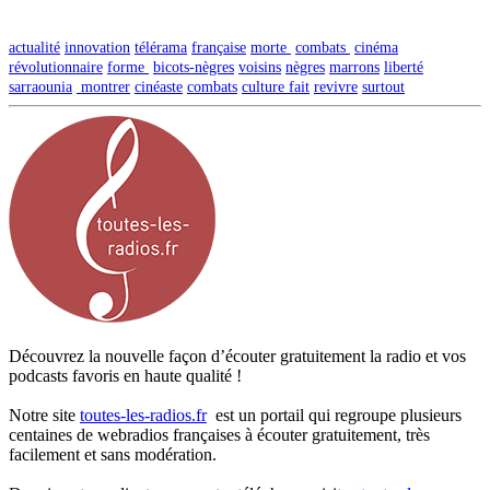
actualité
innovation
télérama
française
morte
combats
cinéma
révolutionnaire
forme
bicots-nègres
voisins
nègres
marrons
liberté
sarraounia
montrer
cinéaste
combats
culture fait
revivre
surtout
Découvrez la nouvelle façon d’écouter gratuitement la radio et vos
podcasts favoris en haute qualité !
Notre site
toutes-les-radios.fr
est un portail qui regroupe plusieurs
centaines de webradios françaises à écouter gratuitement, très
facilement et sans modération.