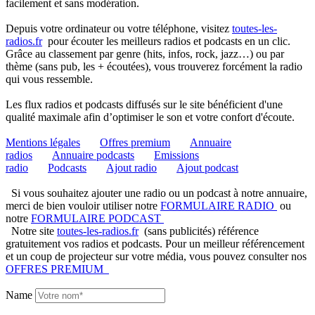
facilement et sans modération.
Depuis votre ordinateur ou votre téléphone, visitez
toutes-les-
radios.fr
pour écouter les meilleurs radios et podcasts en un clic.
Grâce au classement par genre (hits, infos, rock, jazz…) ou par
thème (sans pub, les + écoutées), vous trouverez forcément la radio
qui vous ressemble.
Les flux radios et podcasts diffusés sur le site bénéficient d'une
qualité maximale afin d’optimiser le son et votre confort d'écoute.
Mentions légales
Offres premium
Annuaire
radios
Annuaire podcasts
Emissions
radio
Podcasts
Ajout radio
Ajout podcast
Si vous souhaitez ajouter une radio ou un podcast à notre annuaire,
merci de bien vouloir utiliser notre
FORMULAIRE RADIO
ou
notre
FORMULAIRE PODCAST
Notre site
toutes-les-radios.fr
(sans publicités) référence
gratuitement vos radios et podcasts. Pour un meilleur référencement
et un coup de projecteur sur votre média, vous pouvez consulter nos
OFFRES PREMIUM
Name