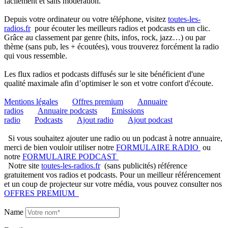
facilement et sans modération.
Depuis votre ordinateur ou votre téléphone, visitez
toutes-les-
radios.fr
pour écouter les meilleurs radios et podcasts en un clic.
Grâce au classement par genre (hits, infos, rock, jazz…) ou par
thème (sans pub, les + écoutées), vous trouverez forcément la radio
qui vous ressemble.
Les flux radios et podcasts diffusés sur le site bénéficient d'une
qualité maximale afin d’optimiser le son et votre confort d'écoute.
Mentions légales
Offres premium
Annuaire
radios
Annuaire podcasts
Emissions
radio
Podcasts
Ajout radio
Ajout podcast
Si vous souhaitez ajouter une radio ou un podcast à notre annuaire,
merci de bien vouloir utiliser notre
FORMULAIRE RADIO
ou
notre
FORMULAIRE PODCAST
Notre site
toutes-les-radios.fr
(sans publicités) référence
gratuitement vos radios et podcasts. Pour un meilleur référencement
et un coup de projecteur sur votre média, vous pouvez consulter nos
OFFRES PREMIUM
Name