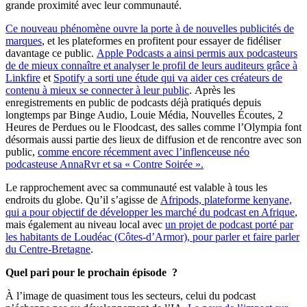
grande proximité avec leur communauté.
Ce nouveau phénomène ouvre la porte à de nouvelles publicités de
marques
, et les plateformes en profitent pour essayer de fidéliser
davantage ce public.
Apple Podcasts a ainsi permis aux podcasteurs
de de mieux connaître et analyser le profil de leurs auditeurs grâce à
Linkfire
et
Spotify a sorti une étude qui va aider ces créateurs de
contenu à mieux se connecter à leur public
. Après les
enregistrements en public de podcasts déjà pratiqués depuis
longtemps par Binge Audio, Louie Média, Nouvelles Écoutes, 2
Heures de Perdues ou le Floodcast, des salles comme l’Olympia font
désormais aussi partie des lieux de diffusion et de rencontre avec son
public,
comme encore récemment avec l’inflenceuse néo
podcasteuse AnnaRvr et sa « Contre Soirée ».
Le rapprochement avec sa communauté est valable à tous les
endroits du globe. Qu’il s’agisse de
Afripods, plateforme kenyane,
qui a pour objectif de développer les marché du podcast en Afrique
,
mais également au niveau local avec
un projet de podcast porté par
les habitants de Loudéac (Côtes-d’Armor), pour parler et faire parler
du Centre-Bretagne
.
Quel pari pour le prochain épisode ?
À l’image de quasiment tous les secteurs, celui du podcast