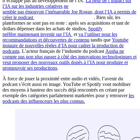
n’échappe pas au développement de l’IA.
La peur de l’impact sur
l’IA sur les industries créatives
ne
semble pas émouvoir l’inénarrable Joe Rogan, dont l’IA a permis de
créer le podcast
The Joe Rogan AI Experience
. Bien sûr, les
plateformes ne sont pas en reste : après ses acquisitions et tant de
dollars dépenser dans les achats de studios,
Spotify
préfère maintenant investir sur l’IA
et
va l’utiliser pour les
recommandations et découvertes de contenu
tandis que
Youtube
instaure de nouvelles règles d’IA pour cadrer la production de
podcasts
. L’acteur français de l’industrie du podcast
Ausha ne
compte pas non plus passer à côté des innovations technologiques et
veut proposer des nouveaux outils dopés à l’IA pour produire et
promouvoir ses productions
.
À force de jouer la proximité entre audio et vidéo, l’avenir du
podcast s’écrit aussi en image. YouTube et Spotify vont mobiliser
des moyens à hauteur des succès déjà rencontrés en créant par
exemple des catégories parfaitement marketées pour y retrouver
les
podcasts des influenceurs les plus connus.