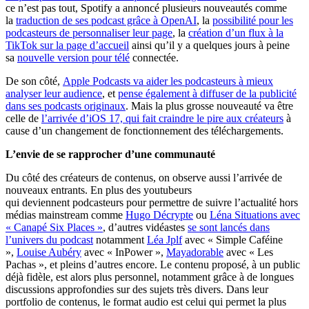
ce n’est pas tout, Spotify a annoncé plusieurs nouveautés comme
la
traduction de ses podcast grâce à OpenAI
, la
possibilité pour les
podcasteurs de personnaliser leur page
, la
création d’un flux à la
TikTok sur la page d’accueil
ainsi qu’il y a quelques jours à peine
sa
nouvelle version pour télé
connectée.
De son côté,
Apple Podcasts va aider les podcasteurs à mieux
analyser leur audience
, et
pense également à diffuser de la publicité
dans ses podcasts originaux
. Mais la plus grosse nouveauté va être
celle de
l’arrivée d’iOS 17, qui fait craindre le pire aux créateurs
à
cause d’un changement de fonctionnement des téléchargements.
L’envie de se rapprocher d’une communauté
Du côté des créateurs de contenus, on observe aussi l’arrivée de
nouveaux entrants. En plus des youtubeurs
qui deviennent podcasteurs pour permettre de suivre l’actualité hors
médias mainstream comme
Hugo Décrypte
ou
Léna Situations avec
« Canapé Six Places »
, d’autres vidéastes
se sont lancés dans
l’univers du podcast
notamment
Léa Jplf
avec « Simple Caféine
»,
Louise Aubéry
avec « InPower »,
Mayadorable
avec « Les
Pachas », et pleins d’autres encore. Le contenu proposé, à un public
déjà fidèle, est alors plus personnel, notamment grâce à de longues
discussions approfondies sur des sujets très divers. Dans leur
portfolio de contenus, le format audio est celui qui permet la plus