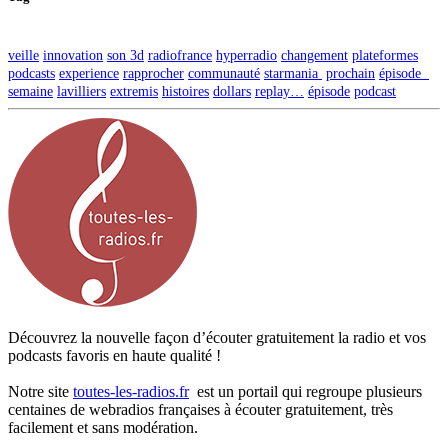
veille
innovation
son 3d
radiofrance
hyperradio
changement
plateformes
podcasts
experience
rapprocher
communauté
starmania
prochain
épisode
semaine
lavilliers
extremis
histoires
dollars
replay…
épisode
podcast
Découvrez la nouvelle façon d’écouter gratuitement la radio et vos
podcasts favoris en haute qualité !
Notre site
toutes-les-radios.fr
est un portail qui regroupe plusieurs
centaines de webradios françaises à écouter gratuitement, très
facilement et sans modération.