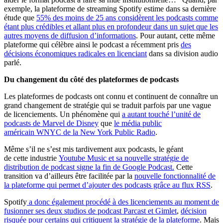
exemple, la plateforme de streaming Spotify estime dans sa dernière
étude que
55% des moins de 25 ans considèrent les podcasts comme
étant plus crédibles et allant plus en profondeur dans un sujet que les
autres moyens de diffusion d’informations
. Pour autant, cette même
plateforme qui célèbre ainsi le podcast a récemment pris
des
décisions économiques radicales en licenciant
dans sa division audio
parlé.
Du changement du côté des plateformes de podcasts
Les plateformes de podcasts ont connu et continuent de connaître un
grand changement de stratégie qui se traduit parfois par une vague
de licenciements. Un phénomène qui
a autant touché l’unité de
podcasts de Marvel de Disney
que
le média public
américain WNYC de la New York Public Radio
.
Même s’il ne s’est mis tardivement aux podcasts, le géant
de cette industrie
Youtube Music et sa nouvelle stratégie de
distribution de podcast signe la fin de Google Podcast.
Cette
transition va d’ailleurs être facilitée par la
nouvelle fonctionnalité de
la plateforme qui permet d’ajouter des podcasts grâce au flux RSS
.
Spotify
a donc également procédé à des licenciements au moment de
fusionner ses deux studios de podcast Parcast et Gimlet
,
décision
risquée pour certains qui critiquent la stratégie de la plateforme
. Mais