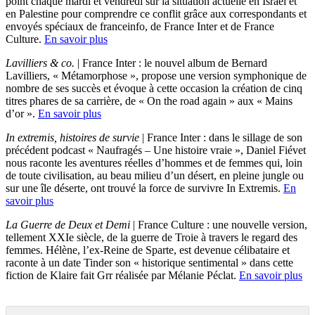
point chaque mardi et vendredi sur la situation actuelle en Israël et
en Palestine pour comprendre ce conflit grâce aux correspondants et
envoyés spéciaux de franceinfo, de France Inter et de France
Culture.
En savoir plus
Lavilliers & co.
| France Inter : le nouvel album de Bernard
Lavilliers, « Métamorphose », propose une version symphonique de
nombre de ses succès et évoque à cette occasion la création de cinq
titres phares de sa carrière, de « On the road again » aux « Mains
d’or ».
En savoir plus
In extremis, histoires de survie
| France Inter : dans le sillage de son
précédent podcast « Naufragés – Une histoire vraie », Daniel Fiévet
nous raconte les aventures réelles d’hommes et de femmes qui, loin
de toute civilisation, au beau milieu d’un désert, en pleine jungle ou
sur une île déserte, ont trouvé la force de survivre In Extremis.
En
savoir plus
La Guerre de Deux et Demi
| France Culture : une nouvelle version,
tellement XXIe siècle, de la guerre de Troie à travers le regard des
femmes. Hélène, l’ex-Reine de Sparte, est devenue célibataire et
raconte à un date Tinder son « historique sentimental » dans cette
fiction de Klaire fait Grr réalisée par Mélanie Péclat.
En savoir plus