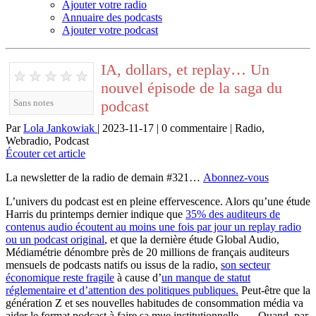
Ajouter votre radio
Annuaire des podcasts
Ajouter votre podcast
IA, dollars, et replay… Un
★
★
★
★
★
nouvel épisode de la saga du
podcast
Sans notes
Par
Lola Jankowiak
| 2023-11-17 | 0 commentaire | Radio,
Webradio, Podcast
Écouter cet article
La newsletter de la radio de demain #321…
Abonnez-vous
L’univers du podcast est en pleine effervescence. Alors qu’une étude
Harris du printemps dernier indique que
35% des auditeurs de
contenus audio écoutent au moins une fois par jour un replay radio
ou un podcast original
, et que la dernière étude Global Audio,
Médiamétrie dénombre près de 20 millions de français auditeurs
mensuels de podcasts natifs ou issus de la radio,
son secteur
économique reste fragile
à cause d’
un manque de statut
réglementaire et d’attention des politiques publiques.
Peut-être que la
génération Z et ses nouvelles habitudes de consommation média va
aider le format podcast à faire sa mue institutionnelle… Quand, par