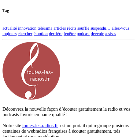
Tag
actualité
innovation
télérama
articles
récits
souffle
suspendu…
allez-vous
toujours
chercher
émotion
derrière
fenêtre
podcast
devenir
assises
Découvrez la nouvelle façon d’écouter gratuitement la radio et vos
podcasts favoris en haute qualité !
Notre site
toutes-les-radios.fr
est un portail qui regroupe plusieurs
centaines de webradios françaises à écouter gratuitement, très
facilement et sans modération.