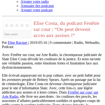
Ajouter votre radio
Annuaire des podcasts
Ajouter votre podcast
Elise Costa, du podcast Fenêtre
★
★
★
★
★
sur cour : “On peut devenir
accro aux assises !”
Sans notes
Par
Elise Racque
| 2019-05-16 | 0 commentaire | Radio, Webradio,
Podcast
Avec Fenêtre sur cour, sur Arte Radio, la chroniqueuse judiciaire de
Slate Elise Costa dévoile les coulisses de la justice. Et nous raconte
une véritable passion, entre émotions fortes et frustration face aux
dysfonctionnements.
Elle écrivait auparavant sur la pop culture, avec un petit faible pour
les aventures people de Britney Spears. Après un passage par la fac
de criminologie, Elise Costa est devenue chroniqueuse judiciaire
pour le site d’information Slate. Avec, cette fois-ci, une légère
addiction aux assises et à leurs crimes. Dans
Fenêtre sur cour,
sur
Arte Radio
, elle livre ses anecdotes : les coulisses des procès, les
souvenirs d’affaires particulièrement sordides et quelques coups de
griffe contre le système judiciaire. Dans chaque épisode, la