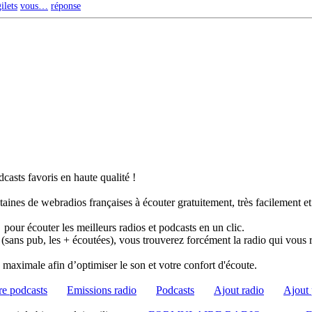
ilets
vous…
réponse
casts favoris en haute qualité !
taines de webradios françaises à écouter gratuitement, très facilement e
pour écouter les meilleurs radios et podcasts en un clic.
 (sans pub, les + écoutées), vous trouverez forcément la radio qui vous 
té maximale afin d’optimiser le son et votre confort d'écoute.
e podcasts
Emissions radio
Podcasts
Ajout radio
Ajout 