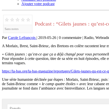
Ajouter votre podcast
★
★
★
★
★
Podcast : “Gilets jaunes : qu’est
Sans notes
Par
Carole Lefrançois
| 2019-05-26 | 0 commentaire | Radio, Webradi
A Morlaix, Brest, Saint-Brieuc, des Bretons en colère racontent leur mob
«
Gilets jaunes : qu’est-ce que ça a déjà changé pour vous personnel
Pour répondre à cette question, titre de sa série en huit épisodes, ell
terrains vagues.
https://la-bas.org/la-bas-magazine/reportages/Gilets-jaunes-qu-est-ce-q
Une série humaniste déclinée par étapes : Morlaix, Saint-Brieuc, puis
de Saint-Brieuc comme «
le camp quatre étoiles
» avec leur cabane en 
journaliste se fond dans l’ambiance avec bienveillance. Les langues s