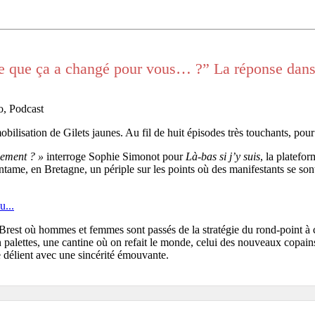
-ce que ça a changé pour vous… ?” La réponse dans 
o, Podcast
ilisation de Gilets jaunes. Au fil de huit épisodes très touchants, pour 
lement ? »
interroge Sophie Simonot pour
Là-bas si j’y suis
, la platefo
e entame, en Bretagne, un périple sur les points où des manifestants se s
u...
 Brest où hommes et femmes sont passés de la stratégie du rond-point à
palettes, une cantine où on refait le monde, celui des nouveaux copains d
e délient avec une sincérité émouvante.