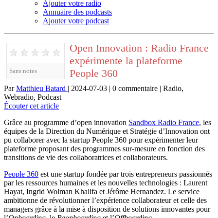
Ajouter votre radio
Annuaire des podcasts
Ajouter votre podcast
Open Innovation : Radio France
★
★
★
★
★
expérimente la plateforme
People 360
Sans notes
Par
Matthieu Batard
| 2024-07-03 | 0 commentaire | Radio,
Webradio, Podcast
Écouter cet article
Grâce au programme d’open innovation
Sandbox Radio France
, les
équipes de la Direction du Numérique et Stratégie d’Innovation ont
pu collaborer avec la startup People 360 pour expérimenter leur
plateforme proposant des programmes sur-mesure en fonction des
transitions de vie des collaboratrices et collaborateurs.
People 360
est une startup fondée par trois entrepreneurs passionnés
par les ressources humaines et les nouvelles technologies : Laurent
Hayat, Ingrid Wolman Khalifa et Jérôme Hernandez. Le service
ambitionne de révolutionner l’expérience collaborateur et celle des
managers grâce à la mise à disposition de solutions innovantes pour
l’
Onboarding
, le
Reonboarding
et l’
Offboarding
.