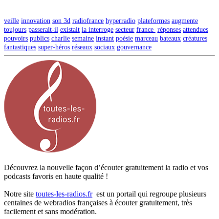
veille
innovation
son 3d
radiofrance
hyperradio
plateformes
augmente
toujours
passerait-il
existait
ia interroge
secteur
france
réponses
attendues
pouvoirs
publics
charlie
semaine
instant
poésie
marceau
bateaux
créatures
fantastiques
super-héros
réseaux
sociaux
gouvernance
Découvrez la nouvelle façon d’écouter gratuitement la radio et vos
podcasts favoris en haute qualité !
Notre site
toutes-les-radios.fr
est un portail qui regroupe plusieurs
centaines de webradios françaises à écouter gratuitement, très
facilement et sans modération.