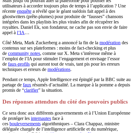
Mais jusqu’où pourrait aller la plateforme pour pousser les
utilisateurs à accorder toujours plus de temps à l’application ? Une
récente
enquête
a révélé que le géant suédois fait appel à des
ghostwriters (prête-plumes) pour produire de “fausses” chansons
intégrées dans les playlists les plus virales afin de récupérer les
royalties. Daniel Ek, son fondateur, ne cache pas son envie de faire
appel à
l’IA
…
Côté Meta, Mark Zuckerberg a annoncé la fin de la
modération
des
contenus sur ses plateformes : moins de fact-checking et plus
de
community notes
, comme sur X. Meta s’intèresse même à
l’emploi de l’IA pour stimuler l’engagement et envisage l’essor
de
faux-profils
qui auront tout de vrais, tant pis pour les erreurs
techniques et erreurs de
modérations
.
Pendant ce temps, Apple Intelligence est épinglé par la BBC suite au
partage de
faux
résumés d’actualité. La marque à la pomme a depuis
promis de “
clarifier
” la situation.
Des réponses attendues du côté des pouvoirs publics
Ce sera donc aux différents gouvernements et à l’Union Européenne
de protéger les
internautes
face à
ces
bouleversements
algorithmiques – Clara Chappaz, ministre
déléguée chargée de l’intelligence artificielle et du numérique,