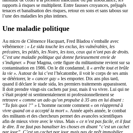
rapports à risques se multiplient. Entre fausses croyances, préjugés
tenaces et banalisation des risques, retour en sons et sans tabous sur
l’une des maladies les plus intimes.
Une maladie politique
Au micro de Clémence Hacquart, Fred Bladou s’emballe avec
véhémence :
« Le sida touche les exclus, les vulnérables, les
précaires, les pédés, les Noirs, les toxs, ceux qui n’ont pas de droits.
C’est une maladie politique qui donne furieusement envie de
s’indigner. »
Pour Magma, cette figure du militantisme revient sur sa
contamination en 1986. On le dit condamné, il
« arrête tout et brûle
la vie ».
Autour de lui c’est l’hécatombe, il voit le corps de ses amis
se détériorer, le
« cancer gay »
les emporter. Dix ans plus tard,
quand il déclare le stade sida, les premiers traitements apparaissent.
Il doit prendre vingt-six cachets par jour, mais il va vivre. Lui qui ne
s’était projeté ni sentimentalement ni professionnellement se
retrouve
« comme un ado qu’on propulse à 35 ans en lui disant :
“Tu fais quoi ?” »
L’homme raconte comment
« on réapprend à
vivre quand on a accepté la mort ».
Année après année, le combat
des militants et des chercheurs permet des avancées scientifiques
afin de mieux vivre avec le virus. Mais
« ce n’est pas facile, et il faut
le dire. Il ne faut pas banaliser les choses en disant “c’est un cachet
par jour”. C’est un cachet par jour, mais pas de prêt immobilier.