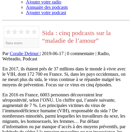
Ajouter votre radio
Annuaire des podcasts
Ajouter votre podcast
★
★
★
★
★
Sida : cinq podcasts sur la
“maladie de l’amour”
Sans notes
Par
Coralie Delmur
| 2019-06-17 | 0 commentaire | Radio,
Webradio, Podcast
En 2017, ils étaient près de 37 millions dans le monde à vivre avec
le VIH, dont 172 700 en France. Si, dans les pays occidentaux, on
ne meurt plus du sida, le virus continue à se répandre malgré les
moyens de prévention. Focus sur ce virus en cinq épisodes.
En 2016 en France, 6003 personnes découvraient leur
séropositivité, selon l’ONU. Un chiffre qui, l’année suivante,
augmentait de 7 %. Les principales victimes du virus de
l’immunodéficience humaine (VIH), responsable du sida ? De
nombreuses minorités, parmi lesquelles les travailleurs du sexe, les
migrants, les homosexuels, les femmes… Par défaut
d’information ou par manque d’accès à des moyens préventifs, par
habitude de céder à la pression masculine ou par insouciance, les