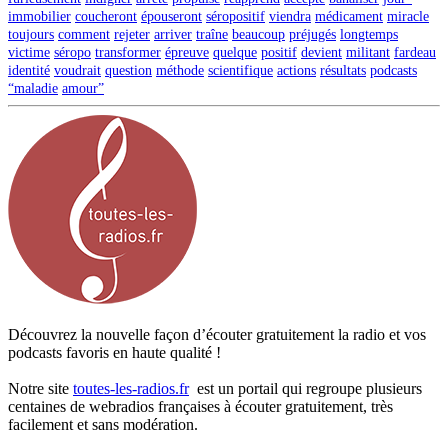
immobilier
coucheront
épouseront
séropositif
viendra
médicament
miracle
toujours
comment
rejeter
arriver
traîne
beaucoup
préjugés
longtemps
victime
séropo
transformer
épreuve
quelque
positif
devient
militant
fardeau
identité
voudrait
question
méthode
scientifique
actions
résultats
podcasts
“maladie
amour”
Découvrez la nouvelle façon d’écouter gratuitement la radio et vos
podcasts favoris en haute qualité !
Notre site
toutes-les-radios.fr
est un portail qui regroupe plusieurs
centaines de webradios françaises à écouter gratuitement, très
facilement et sans modération.