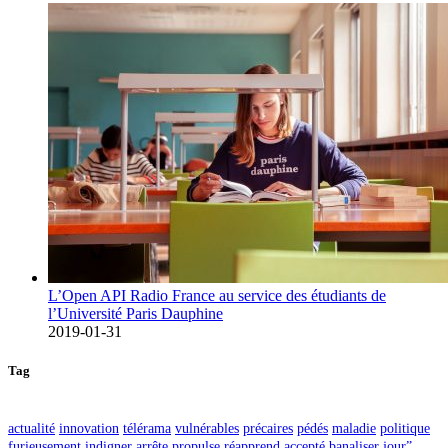
L’Open API Radio France au service des étudiants de
l’Université Paris Dauphine
2019-01-31
Tag
actualité
innovation
télérama
vulnérables
précaires
pédés
maladie
politique
furieusement
indigner
arrête
propulse
réapprend
accepté
banaliser
jour”