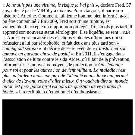
« Je ne suis pas une victime, le risque je l’ai pris »,
déclare Fred, 37
ans, infecté par le VIH il y a dix ans. Pour Garçons, il narre son
histoire à Antoine. Comment, lui, jeune homme bien informé, a-t-il
pu être contaminé ? En 2009, Fred sort d’une rupture, est
vulnérable. Il accepte un rapport non protégé. Trois mois plus tard, il
apprend son nouveau statut sérologique. Il se liquéfie, se sent
« sale
».
Après avoir encaissé des réactions violentes d’hommes qui se
refusaient à lui par sérophobie, et fait deux ans plus tard son
«
coming out séropo »,
il décide de se relever, de
« transformer son
épreuve en quelque chose de positif ».
En 2011, il s’engage dans
l’association de lutte contre le sida Aides, où il fait de la prévention,
informe sur les nouveaux moyens de protection.
« On s’engage
pour soi et pour les autres : on devient militant. La maladie n’est
plus un fardeau mais une part de l’identité et une force qui permet
d’aller de l’avant, voire d’aller mieux. On voudrait dire au monde
qu’on est fiers parce qu’il est hors de question de vivre dans la
honte. »
Un récit plein d’émotion et d’enthousiasme.