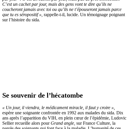
C’est un cachet par jour, mais des gens vont te dire qu’ils ne
coucheront jamais avec toi ou qu’ils ne t’épouseront jamais parce
que tu es séropositif »,
rappelle-t-il, lucide. Un témoignage poignant
sur l’histoire du sida.
Se souvenir de l’hécatombe
« Un jour, il viendra, le médicament miracle, il faut y croire »,
espère une soignante confrontée en 1992 aux malades du sida. Dix
ans après l’apparition du VIH, en plein cœur de l’épidémie, Ludovic
Sellier recueille alors pour
Grand angle,
sur France Culture, la
parole des soignants qui font face à la maladie. L’humanité de ces