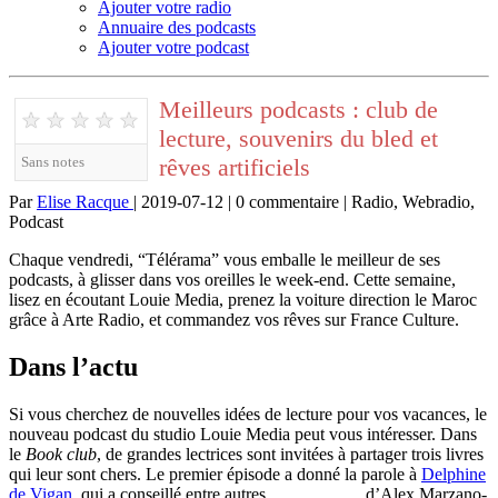
Ajouter votre radio
Annuaire des podcasts
Ajouter votre podcast
Meilleurs podcasts : club de
★
★
★
★
★
lecture, souvenirs du bled et
rêves artificiels
Sans notes
Par
Elise Racque
| 2019-07-12 | 0 commentaire | Radio, Webradio,
Podcast
Chaque vendredi, “Télérama” vous emballe le meilleur de ses
podcasts, à glisser dans vos oreilles le week-end. Cette semaine,
lisez en écoutant Louie Media, prenez la voiture direction le Maroc
grâce à Arte Radio, et commandez vos rêves sur France Culture.
Dans l’actu
Si vous cherchez de nouvelles idées de lecture pour vos vacances, le
nouveau podcast du studio Louie Media peut vous intéresser. Dans
le
Book club
, de grandes lectrices sont invitées à partager trois livres
qui leur sont chers. Le premier épisode a donné la parole à
Delphine
de Vigan
, qui a conseillé entre autres
L’Empreinte
,
d’Alex Marzano-