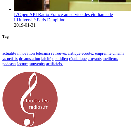
L’Open API Radio France au service des étudiants de
l’Université Paris Dauphine
2019-01-31
Tag
actualité
innovation
télérama
retrouvez
critique
écoutez
empreinte
cinéma
vs netflix
dreamstation
laïcité
quotidien
république
croyants
meilleurs
podcasts
lecture
souvenirs
artificiels