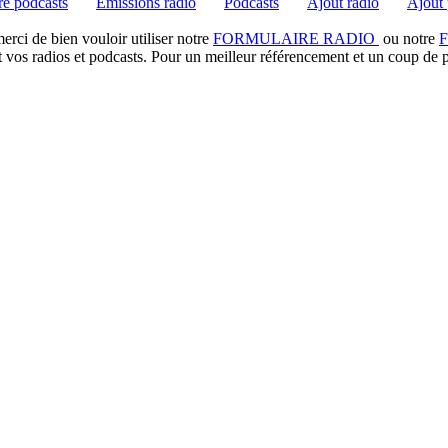
e podcasts
Emissions radio
Podcasts
Ajout radio
Ajout 
rci de bien vouloir utiliser notre
FORMULAIRE RADIO
ou notre
t vos radios et podcasts. Pour un meilleur référencement et un coup de