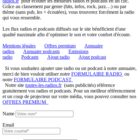
radios.fr
pour écouter les meilleurs radios et podcasts en un clic.
Grâce au classement par genre (hits, infos, rock, jazz…) ou par
thème (sans pub, les + écoutées), vous trouverez forcément la radio
qui vous ressemble.
Les flux radios et podcasts diffusés sur le site bénéficient d'une
qualité maximale afin d’optimiser le son et votre confort d'écoute.
Mentions légales
Offres premium
Annuaire
radios
Annuaire podcasts
Emissions
radio
Podcasts
Ajout radio
Ajout podcast
Si vous souhaitez ajouter une radio ou un podcast à notre annuaire,
merci de bien vouloir utiliser notre
FORMULAIRE RADIO
ou
notre
FORMULAIRE PODCAST
Notre site
toutes-les-radios.fr
(sans publicités) référence
gratuitement vos radios et podcasts. Pour un meilleur référencement
et un coup de projecteur sur votre média, vous pouvez consulter nos
OFFRES PREMIUM
Name
Email