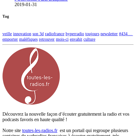
2019-01-31
Tag
veille
innovation
son 3d
radiofrance
hyperradio
toujours
newsletter
#434…
emporter
maléfiques
retrouver
mois-ci
envahit
culture
Découvrez la nouvelle façon d’écouter gratuitement la radio et vos
podcasts favoris en haute qualité !
Notre site
toutes-les-radios.fr
est un portail qui regroupe plusieurs
centaines de webradios françaises à écouter gratuitement, très