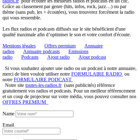
radios.fr
pour écouter les meilleurs radios et podcasts en un clic.
Grâce au classement par genre (hits, infos, rock, jazz…) ou par
thème (sans pub, les + écoutées), vous trouverez forcément la radio
qui vous ressemble.
Les flux radios et podcasts diffusés sur le site bénéficient d'une
qualité maximale afin d’optimiser le son et votre confort d'écoute.
Mentions légales
Offres premium
Annuaire
radios
Annuaire podcasts
Emissions
radio
Podcasts
Ajout radio
Ajout podcast
Si vous souhaitez ajouter une radio ou un podcast à notre annuaire,
merci de bien vouloir utiliser notre
FORMULAIRE RADIO
ou
notre
FORMULAIRE PODCAST
Notre site
toutes-les-radios.fr
(sans publicités) référence
gratuitement vos radios et podcasts. Pour un meilleur référencement
et un coup de projecteur sur votre média, vous pouvez consulter nos
OFFRES PREMIUM
Name
Email