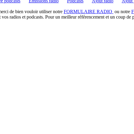
e podcasts
Emissions radio
Podcasts
Ajout radio
Ajout 
rci de bien vouloir utiliser notre
FORMULAIRE RADIO
ou notre
t vos radios et podcasts. Pour un meilleur référencement et un coup de