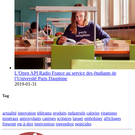
L’Open API Radio France au service des étudiants de
l’Université Paris Dauphine
2019-01-31
Tag
actualité
innovation
télérama
produits
industriels
calories
vitamines
minéraux
antioxydants
cantines
scolaires
laisser
embobiner
affichages
figurent
est-à-dire
interception
reprendrez
pesticides