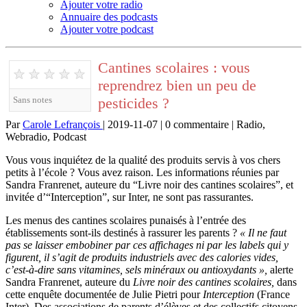
Ajouter votre radio
Annuaire des podcasts
Ajouter votre podcast
Cantines scolaires : vous
★
★
★
★
★
reprendrez bien un peu de
pesticides ?
Sans notes
Par
Carole Lefrançois
| 2019-11-07 | 0 commentaire | Radio,
Webradio, Podcast
Vous vous inquiétez de la qualité des produits servis à vos chers
petits à l’école ? Vous avez raison. Les informations réunies par
Sandra Franrenet, auteure du “Livre noir des cantines scolaires”, et
invitée d’“Interception”, sur Inter, ne sont pas rassurantes.
Les menus des cantines scolaires punaisés à l’entrée des
établissements sont-ils destinés à rassurer les parents ?
« Il ne faut
pas se laisser embobiner par ces affichages ni par les labels qui y
figurent, il s’agit de produits industriels avec des calories vides
,
c’est-à-dire sans vitamines, sels minéraux ou antioxydants »,
alerte
Sandra Franrenet, auteure du
Livre noir des cantines scolaires,
dans
cette enquête documentée de Julie Pietri pour
Interception
(France
Inter). Des associations de parents d’élèves et des collectifs citoyens