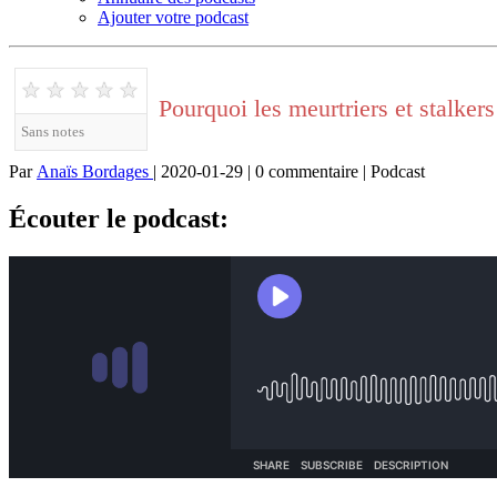
Ajouter votre podcast
★
★
★
★
★
Pourquoi les meurtriers et stalker
Sans notes
Par
Anaïs Bordages
| 2020-01-29 | 0 commentaire | Podcast
Écouter le podcast: