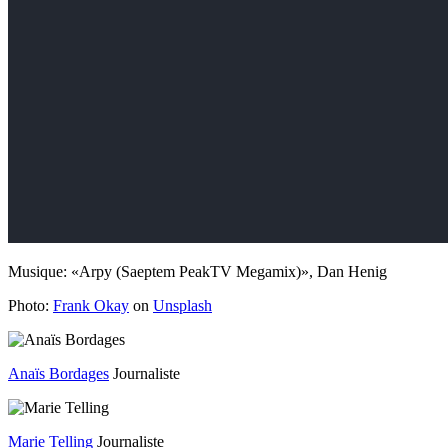
Musique: «Arpy (Saeptem PeakTV Megamix)», Dan Henig
Photo:
Frank Okay
on
Unsplash
Anaïs Bordages
Journaliste
Marie Telling
Journaliste