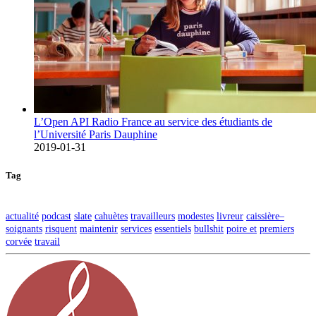
L’Open API Radio France au service des étudiants de
l’Université Paris Dauphine
2019-01-31
Tag
actualité
podcast
slate
cahuètes
travailleurs
modestes
livreur
caissière–
soignants
risquent
maintenir
services
essentiels
bullshit
poire et
premiers
corvée
travail