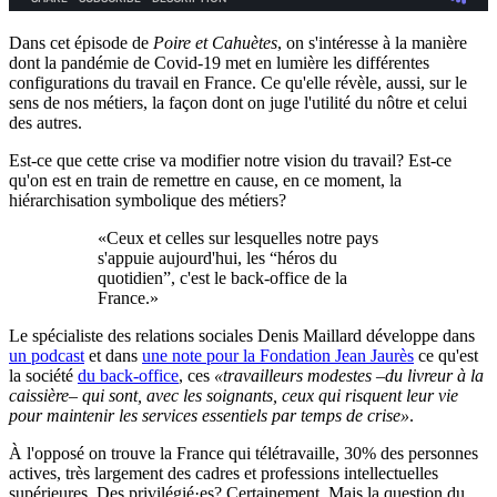
Dans cet épisode de
Poire et Cahuètes
, on s'intéresse à la manière
dont la pandémie de Covid-19 met en lumière les différentes
configurations du travail en France. Ce qu'elle révèle, aussi, sur le
sens de nos métiers, la façon dont on juge l'utilité du nôtre et celui
des autres.
Est-ce que cette crise va modifier notre vision du travail? Est-ce
qu'on est en train de remettre en cause, en ce moment, la
hiérarchisation symbolique des métiers?
«Ceux et celles sur lesquelles notre pays
s'appuie aujourd'hui, les “héros du
quotidien”, c'est le back-office de la
France.»
Le spécialiste des relations sociales Denis Maillard développe dans
un podcast
et dans
une note pour la Fondation Jean Jaurès
ce qu'est
la société
du back-office
, ces
«travailleurs modestes –du livreur à la
caissière– qui sont, avec les soignants, ceux qui risquent leur vie
pour maintenir les services essentiels par temps de crise»
.
À l'opposé on trouve la France qui télétravaille, 30% des personnes
actives, très largement des cadres et professions intellectuelles
supérieures. Des privilégié·es? Certainement. Mais la question du