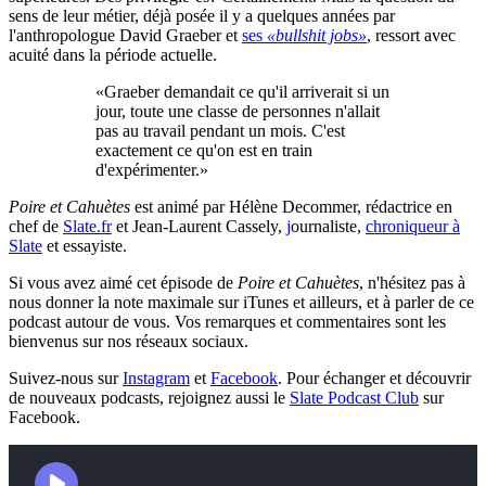
sens de leur métier, déjà posée il y a quelques années par
l'anthropologue David Graeber et
ses
«bullshit jobs»
, ressort avec
acuité dans la période actuelle.
«Graeber demandait ce qu'il arriverait si un
jour, toute une classe de personnes n'allait
pas au travail pendant un mois. C'est
exactement ce qu'on est en train
d'expérimenter.»
Poire et Cahuètes
est animé par Hélène Decommer, rédactrice en
chef de
Slate.fr
et Jean-Laurent Cassely,
j
ournaliste,
chroniqueur à
Slate
et essayiste.
Si vous avez aimé cet épisode de
Poire et Cahuètes
, n'hésitez pas à
nous donner la note maximale sur iTunes et ailleurs, et à parler de ce
podcast autour de vous. Vos remarques et commentaires sont les
bienvenus sur nos réseaux sociaux.
Suivez-nous sur
Instagram
et
Facebook
. Pour échanger et découvrir
de nouveaux podcasts, rejoignez aussi le
Slate Podcast Club
sur
Facebook.