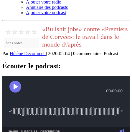
Ajouter votre radio
Annuaire des podcasts
Ajouter votre podcast
«Bullshit jobs» contre «Premiers
★
★
★
★
★
de Corvée»: le travail dans le
monde d\'après
Sans notes
Par
Hélène Decommer
| 2020-05-04 | 0 commentaire | Podcast
Écouter le podcast: