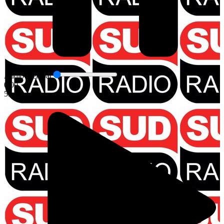
Audio seek bar
0:00
55:17