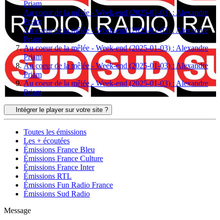
Priam
Au coeur de la mêlée - Week-end (2025-01-03) : Alexandre
Priam
Au coeur de la mêlée - Week-end (2025-01-03) : Alexandre
Priam
Au coeur de la mêlée - Week-end (2025-01-03) : Alexandre
Priam
Au coeur de la mêlée - Week-end (2025-01-03) : Alexandre
Priam
Au coeur de la mêlée - Week-end (2025-01-03) : Alexandre
Priam
Intégrer le player sur votre site ?
Toutes les émissions
Les + écoutées
Émissions France Bleu
Émissions France Culture
Émissions France Inter
Émissions RTL
Émissions Fun Radio France
Émissions Sud Radio
Message