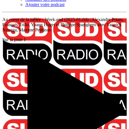
Ajouter votre podcast
Au coeur de la mêlée - Week-end (2025-01-04) : Alexandre Priam,
François Trillo, Yoann Huget et Philippe Spanghero avec Yannick
Nyanga, Maxime Petitjean
Sur la piste 1