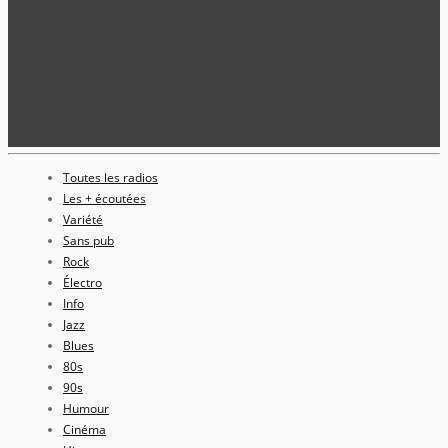
Toutes les radios
Les + écoutées
Variété
Sans pub
Rock
Électro
Info
Jazz
Blues
80s
90s
Humour
Cinéma