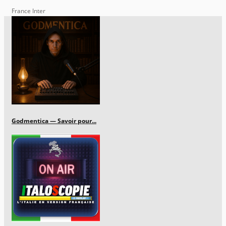
France Inter
Godmentica — Savoir pour...