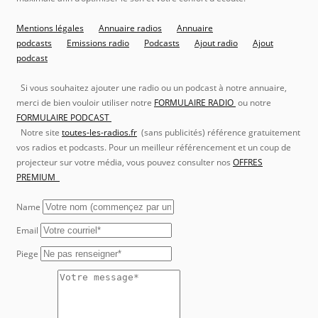
Mentions légales
Annuaire radios
Annuaire
podcasts
Emissions radio
Podcasts
Ajout radio
Ajout
podcast
Si vous souhaitez ajouter une radio ou un podcast à notre annuaire,
merci de bien vouloir utiliser notre
FORMULAIRE RADIO
ou notre
FORMULAIRE PODCAST
Notre site
toutes-les-radios.fr
(sans publicités) référence gratuitement
vos radios et podcasts. Pour un meilleur référencement et un coup de
projecteur sur votre média, vous pouvez consulter nos
OFFRES
PREMIUM
Name
Email
Piege