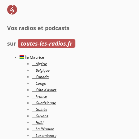
Vos radios et podcasts
sur
toutes-les-radios.fr
Île Maurice
Algérie
Belgique
Canada
Congo
Côte d'Ivoire
France
Guadeloupe
Guinée
Guyane
Haîti
La Réunion
Luxembourg