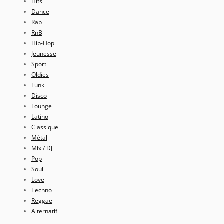
Hits
Dance
Rap
RnB
Hip-Hop
Jeunesse
Sport
Oldies
Funk
Disco
Lounge
Latino
Classique
Métal
Mix / DJ
Pop
Soul
Love
Techno
Reggae
Alternatif