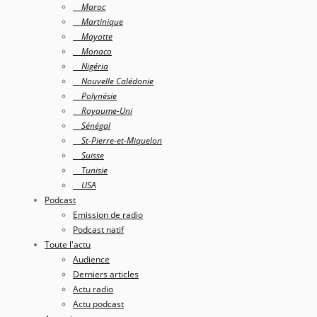
Maroc
Martinique
Mayotte
Monaco
Nigéria
Nouvelle Calédonie
Polynésie
Royaume-Uni
Sénégal
St-Pierre-et-Miquelon
Suisse
Tunisie
USA
Podcast
Emission de radio
Podcast natif
Toute l'actu
Audience
Derniers articles
Actu radio
Actu podcast