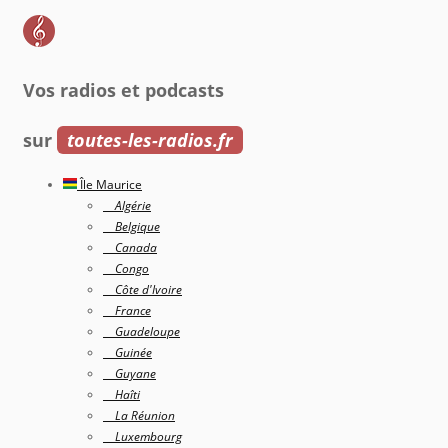
Vos radios et podcasts
sur
toutes-les-radios.fr
Île Maurice
Algérie
Belgique
Canada
Congo
Côte d'Ivoire
France
Guadeloupe
Guinée
Guyane
Haîti
La Réunion
Luxembourg