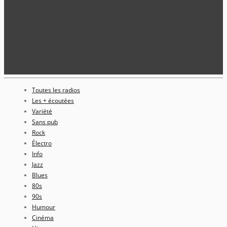
Toutes les radios
Les + écoutées
Variété
Sans pub
Rock
Électro
Info
Jazz
Blues
80s
90s
Humour
Cinéma