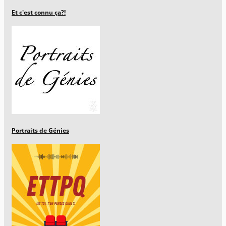
Et c'est connu ça?!
Portraits de Génies