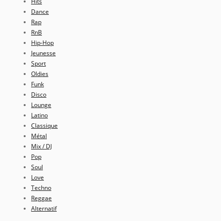
Hits
Dance
Rap
RnB
Hip-Hop
Jeunesse
Sport
Oldies
Funk
Disco
Lounge
Latino
Classique
Métal
Mix / DJ
Pop
Soul
Love
Techno
Reggae
Alternatif