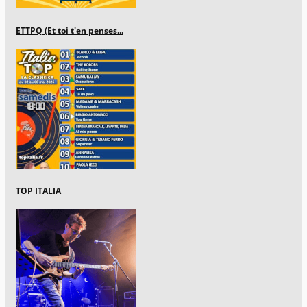
ETTPQ (Et toi t'en penses...
TOP ITALIA