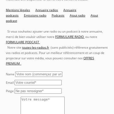
Mentions légales
Annuaire radios
Annuaire
podcasts
Emissions radio
Podcasts
Ajout radio
Ajout
podcast
Si vous souhaitez ajouter une radio ou un podcast à notre annuaire,
merci de bien vouloir utiliser notre
FORMULAIRE RADIO
ou notre
FORMULAIRE PODCAST
Notre site
toutes-les-radios.fr
(sans publicités) référence gratuitement
vos radios et podcasts. Pour un meilleur référencement et un coup de
projecteur sur votre média, vous pouvez consulter nos
OFFRES
PREMIUM
Name
Email
Piege