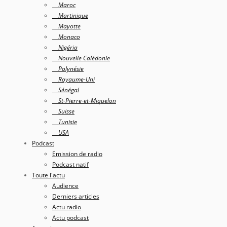
Maroc
Martinique
Mayotte
Monaco
Nigéria
Nouvelle Calédonie
Polynésie
Royaume-Uni
Sénégal
St-Pierre-et-Miquelon
Suisse
Tunisie
USA
Podcast
Emission de radio
Podcast natif
Toute l'actu
Audience
Derniers articles
Actu radio
Actu podcast