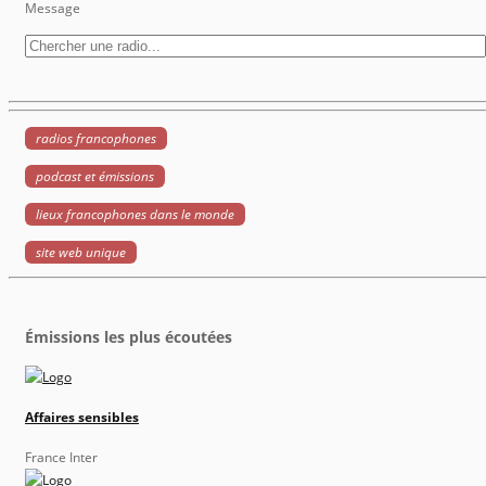
Message
radios francophones
podcast et émissions
lieux francophones dans le monde
site web unique
Émissions les plus écoutées
Affaires sensibles
France Inter