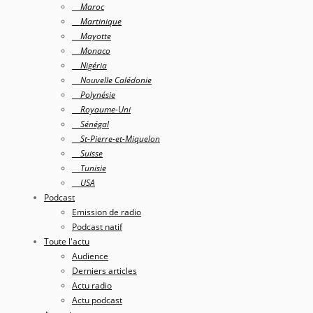
Maroc
Martinique
Mayotte
Monaco
Nigéria
Nouvelle Calédonie
Polynésie
Royaume-Uni
Sénégal
St-Pierre-et-Miquelon
Suisse
Tunisie
USA
Podcast
Emission de radio
Podcast natif
Toute l'actu
Audience
Derniers articles
Actu radio
Actu podcast