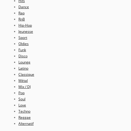
Hits
Dance
Rap
RnB
Hip-Hop
Jeunesse
Sport
Oldies
Funk
Disco
Lounge
Latino
Classique
Métal
Mix / DJ
Pop
Soul
Love
Techno
Reggae
Alternatif