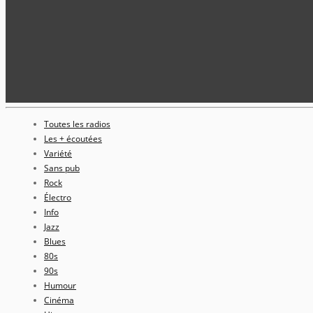
Toutes les radios
Les + écoutées
Variété
Sans pub
Rock
Électro
Info
Jazz
Blues
80s
90s
Humour
Cinéma