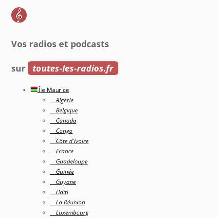
Vos radios et podcasts
sur
toutes-les-radios.fr
Île Maurice
Algérie
Belgique
Canada
Congo
Côte d'Ivoire
France
Guadeloupe
Guinée
Guyane
Haîti
La Réunion
Luxembourg