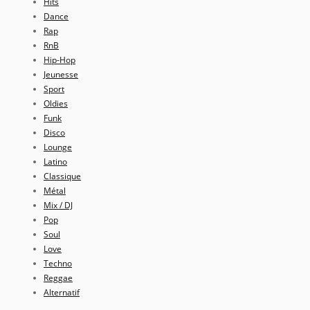
Hits
Dance
Rap
RnB
Hip-Hop
Jeunesse
Sport
Oldies
Funk
Disco
Lounge
Latino
Classique
Métal
Mix / DJ
Pop
Soul
Love
Techno
Reggae
Alternatif