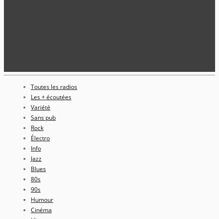
Toutes les radios
Les + écoutées
Variété
Sans pub
Rock
Électro
Info
Jazz
Blues
80s
90s
Humour
Cinéma