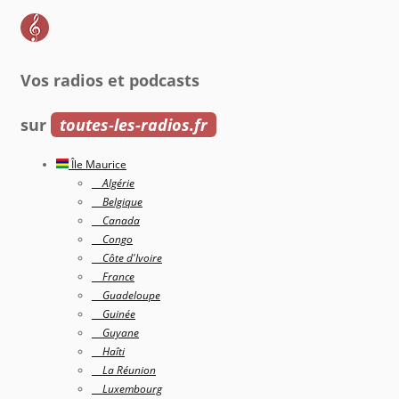
Vos radios et podcasts
sur
toutes-les-radios.fr
Île Maurice
Algérie
Belgique
Canada
Congo
Côte d'Ivoire
France
Guadeloupe
Guinée
Guyane
Haîti
La Réunion
Luxembourg