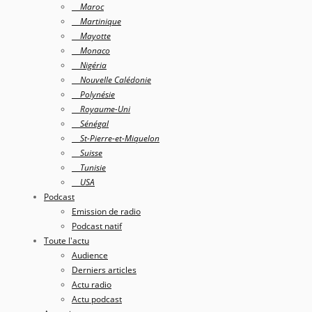
Maroc
Martinique
Mayotte
Monaco
Nigéria
Nouvelle Calédonie
Polynésie
Royaume-Uni
Sénégal
St-Pierre-et-Miquelon
Suisse
Tunisie
USA
Podcast
Emission de radio
Podcast natif
Toute l'actu
Audience
Derniers articles
Actu radio
Actu podcast