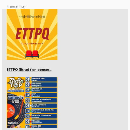
France Inter
ETTPQ (Et toi t'en penses...