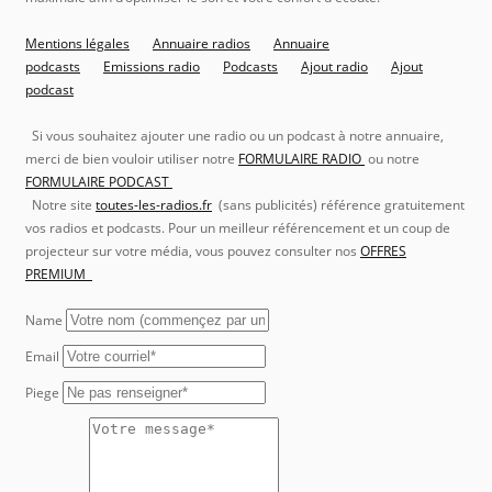
Mentions légales
Annuaire radios
Annuaire
podcasts
Emissions radio
Podcasts
Ajout radio
Ajout
podcast
Si vous souhaitez ajouter une radio ou un podcast à notre annuaire,
merci de bien vouloir utiliser notre
FORMULAIRE RADIO
ou notre
FORMULAIRE PODCAST
Notre site
toutes-les-radios.fr
(sans publicités) référence gratuitement
vos radios et podcasts. Pour un meilleur référencement et un coup de
projecteur sur votre média, vous pouvez consulter nos
OFFRES
PREMIUM
Name
Email
Piege